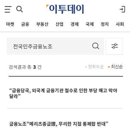
마켓
금융
부동산
산업
경제
국제
정치
사회
검색결과 총
3
건
정확도순
최신순
“금융당국, 외국계 금융기관 철수로 인한 부당 해고 막아
달라"
금융노조“메리츠종금證, 무리한 지점 통폐합 반대”