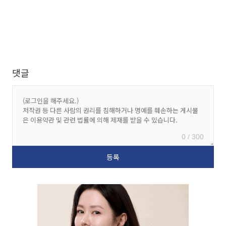
댓글
0 / 300