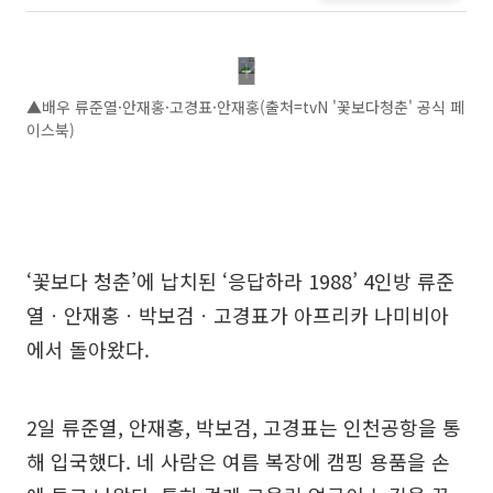
▲배우 류준열·안재홍·고경표·안재홍(출처=tvN '꽃보다청춘' 공식 페
이스북)
‘꽃보다 청춘’에 납치된 ‘응답하라 1988’ 4인방 류준
열ㆍ안재홍ㆍ박보검ㆍ고경표가 아프리카 나미비아
에서 돌아왔다.
2일 류준열, 안재홍, 박보검, 고경표는 인천공항을 통
해 입국했다. 네 사람은 여름 복장에 캠핑 용품을 손