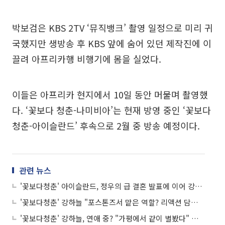
박보검은 KBS 2TV ‘뮤직뱅크’ 촬영 일정으로 미리 귀
국했지만 생방송 후 KBS 앞에 숨어 있던 제작진에 이
끌려 아프리카행 비행기에 몸을 실었다.
이들은 아프리카 현지에서 10일 동안 머물며 촬영했
다. ‘꽃보다 청춘-나미비아’는 현재 방영 중인 ‘꽃보다
청춘-아이슬란드’ 후속으로 2월 중 방송 예정이다.
관련 뉴스
'꽃보다청춘' 아이슬란드, 정우의 급 결혼 발표에 이어 강하늘도 열애 고백? '멘붕'
'꽃보다청춘' 강하늘 "포스톤즈서 맡은 역할? 리액션 담당" 폭소
'꽃보다청춘' 강하늘, 연애 중? "가평에서 같이 별봤다" 깜짝 고백