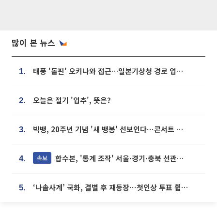
많이 본 뉴스
태풍 '돌핀' 오키나와 접근…일본기상청 경로 업데이트
1.
오늘은 절기 '입추', 뜻은?
2.
빅뱅, 20주년 기념 '새 뱅봉' 선보인다⋯콘서트 앞두고 팝업 개최
3.
합수본, '통계 조작' 서울·경기·충북 선관위 등 추가 압수수색
속보
4.
‘나솔사계’ 국화, 결별 후 재등장⋯첫인상 투표 휩쓸고 ‘인기녀’ 등극
5.