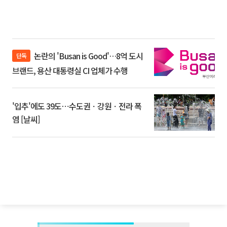
논란의 'Busan is Good'…8억 도시
단독
브랜드, 용산 대통령실 CI 업체가 수행
'입추'에도 39도⋯수도권ㆍ강원ㆍ전라 폭
염 [날씨]