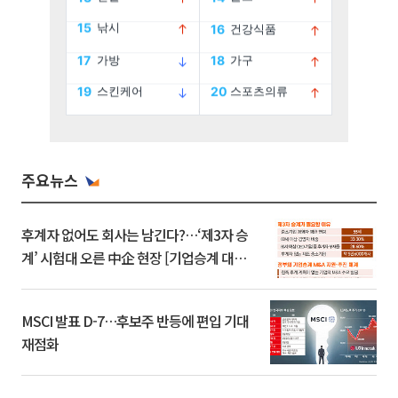
주요뉴스
후계자 없어도 회사는 남긴다?…‘제3자 승
계’ 시험대 오른 中企 현장 [기업승계 대전
환]
MSCI 발표 D-7…후보주 반등에 편입 기대
재점화