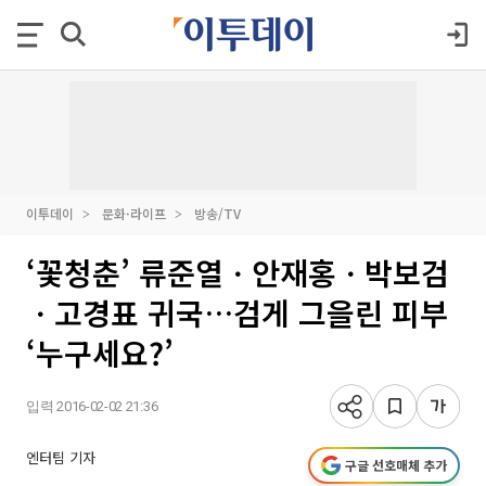
이투데이
문화·라이프
방송/TV
‘꽃청춘’ 류준열ㆍ안재홍ㆍ박보검
ㆍ고경표 귀국…검게 그을린 피부
‘누구세요?’
입력 2016-02-02 21:36
엔터팀 기자
구글 선호매체 추가