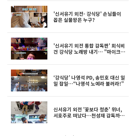
'신서유기 외전- 강식당' 손님들이
꼽은 실물왕은 누구?
'신서유기 외전 통합 감독판' 회식비
건 강식당 노래방 내기… "마이크
곧 터질듯"
‘강식당’ 나영석 PD, 송민호 대신 일
일 잡일…“나영석 노예라 불러라!”
신서유기 외전 '꽃보다 청춘' 위너,
서호주로 떠났다…천성재 감독까지
섭외해 납치 성공