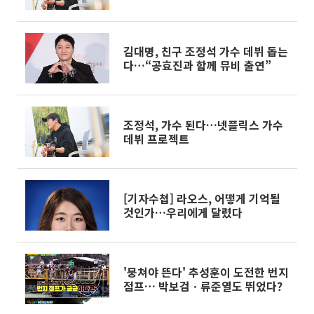
김대명, 친구 조정석 가수 데뷔 돕는
다…“공효진과 함께 뮤비 출연”
조정석, 가수 된다…넷플릭스 가수
데뷔 프로젝트
[기자수첩] 라오스, 어떻게 기억될
것인가…우리에게 달렸다
'뭉쳐야 뜬다' 추성훈이 도전한 번지
점프… 박보검ㆍ류준열도 뛰었다?