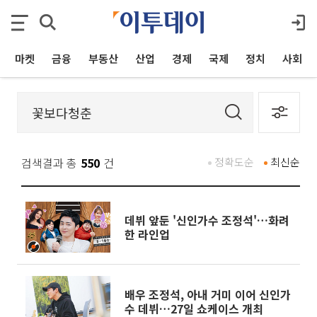
마켓
금융
부동산
산업
경제
국제
정치
사회
검색결과 총
550
건
정확도순
최신순
데뷔 앞둔 '신인가수 조정석'…화려
한 라인업
배우 조정석, 아내 거미 이어 신인가
수 데뷔…27일 쇼케이스 개최