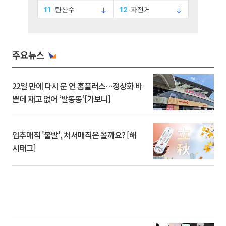
주요뉴스
22일 만에 다시 문 연 홈플러스…정상화 바
쁜데 재고 없어 ‘발동동’[가보니]
입추매직 '불발', 처서매직은 올까요? [해
시태그]