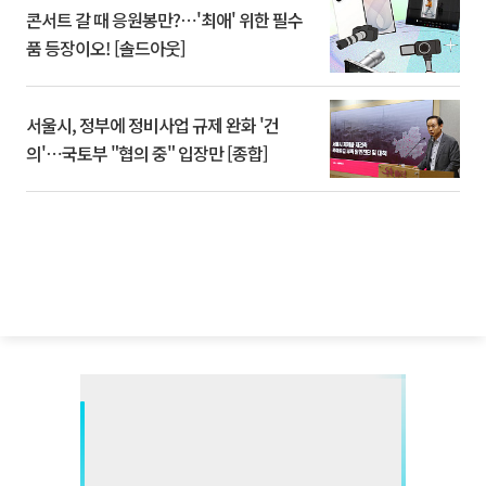
콘서트 갈 때 응원봉만?⋯'최애' 위한 필수
품 등장이오! [솔드아웃]
서울시, 정부에 정비사업 규제 완화 '건
의'⋯국토부 "협의 중" 입장만 [종합]