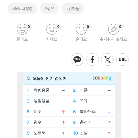
#꽃보다청춘
#정우
#강하늘
0
0
0
0
좋아요
화나요
슬퍼요
추가취재 원해요