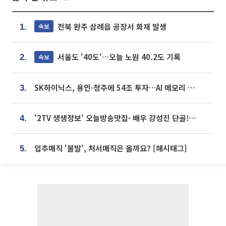
전북 완주 삼례읍 공장서 화재 발생
속보
1.
서울도 '40도'…오늘 노원 40.2도 기록
속보
2.
SK하이닉스, 용인·청주에 54조 투자…AI 메모리 생산기지 키운다
3.
'2TV 생생정보' 오늘방송맛집- 배우 강성진 단골! 쌀국수ㆍ푸팟퐁 커리 맛집 '블○○○'
4.
입추매직 '불발', 처서매직은 올까요? [해시태그]
5.