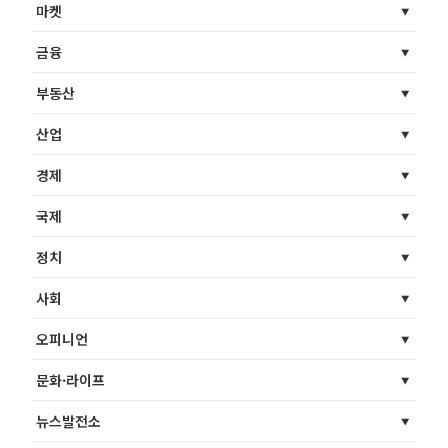
마켓
금융
부동산
산업
경제
국제
정치
사회
오피니언
문화·라이프
뉴스발전소