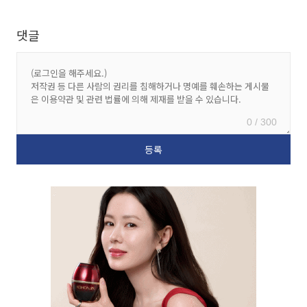
댓글
0 / 300