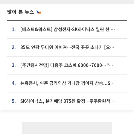
많이 본 뉴스
[베스트&워스트] 삼성전자·SK하이닉스 밀린 한 주…상상인증권은 85% 급등
1.
35도 안팎 무더위 이어져…전국 곳곳 소나기 [오늘 날씨]
2.
[주간증시전망] 다음주 코스피 6000~7000⋯“外人 수급은 정책이 변수”
3.
뉴욕증시, 연준 금리인상 기대감 꺾이자 상승...S&P500 사상 최고치 [종합]
4.
SK하이닉스, 분기배당 375원 확정…주주환원책 9월로 앞당겨 발표
5.