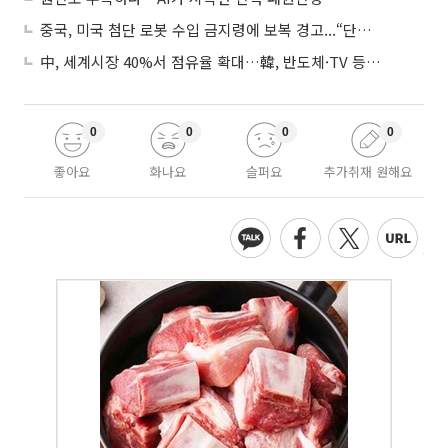
중국, 미국 첨단 로봇 수입 금지령에 보복 경고...“단호히 대응”
中, 세계시장 40%서 점유율 확대…韓, 반도체·TV 등 4개 품목 1위
0
0
0
0
좋아요
화나요
슬퍼요
추가취재 원해요