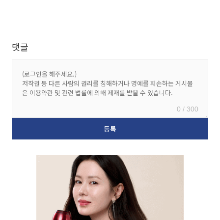
댓글
0 / 300