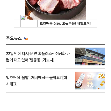
주요뉴스
22일 만에 다시 문 연 홈플러스…정상화 바
쁜데 재고 없어 ‘발동동’[가보니]
입추매직 '불발', 처서매직은 올까요? [해
시태그]