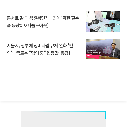
콘서트 갈 때 응원봉만?⋯'최애' 위한 필수
품 등장이오! [솔드아웃]
서울시, 정부에 정비사업 규제 완화 '건
의'⋯국토부 "협의 중" 입장만 [종합]