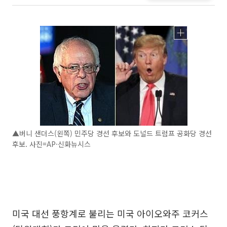
▲버니 샌더스(왼쪽) 민주당 경선 후보와 도널드 트럼프 공화당 경선
후보. 사진=AP·신화뉴시스
미국 대선 풍항계로 불리는 미국 아이오와주 코커스