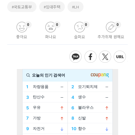
#국토교통부
#임대주택
#LH
0
0
0
0
좋아요
화나요
슬퍼요
추가취재 원해요