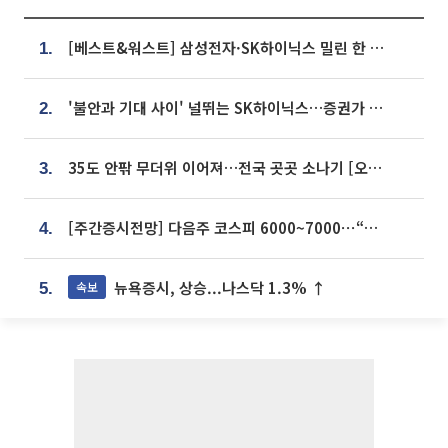
[베스트&워스트] 삼성전자·SK하이닉스 밀린 한 주…상상인증권은 85% 급등
1.
'불안과 기대 사이' 널뛰는 SK하이닉스…증권가 "HBM4·LTA 기반 펀터멘털 견고"
2.
35도 안팎 무더위 이어져…전국 곳곳 소나기 [오늘 날씨]
3.
[주간증시전망] 다음주 코스피 6000~7000⋯“外人 수급은 정책이 변수”
4.
뉴욕증시, 상승...나스닥 1.3% ↑
속보
5.