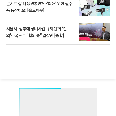
콘서트 갈 때 응원봉만?⋯'최애' 위한 필수
품 등장이오! [솔드아웃]
서울시, 정부에 정비사업 규제 완화 '건
의'⋯국토부 "협의 중" 입장만 [종합]