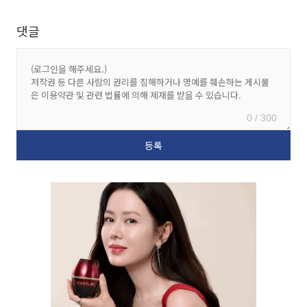
댓글
0 / 300