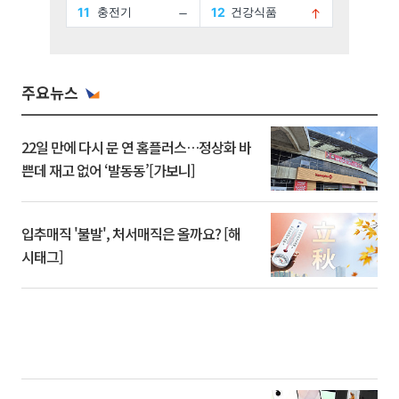
주요뉴스
22일 만에 다시 문 연 홈플러스…정상화 바
쁜데 재고 없어 ‘발동동’[가보니]
입추매직 '불발', 처서매직은 올까요? [해
시태그]