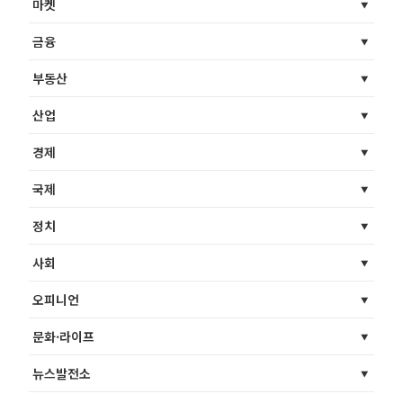
마켓
금융
부동산
산업
경제
국제
정치
사회
오피니언
문화·라이프
뉴스발전소