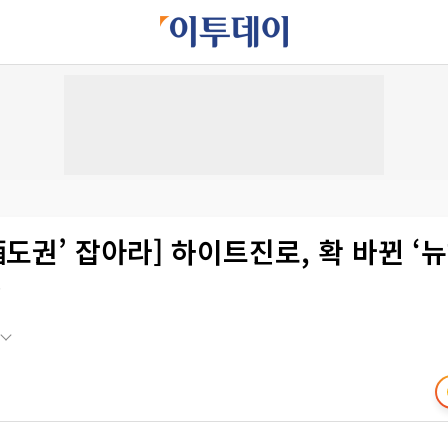
酒도권’ 잡아라] 하이트진로, 확 바뀐 ‘
~