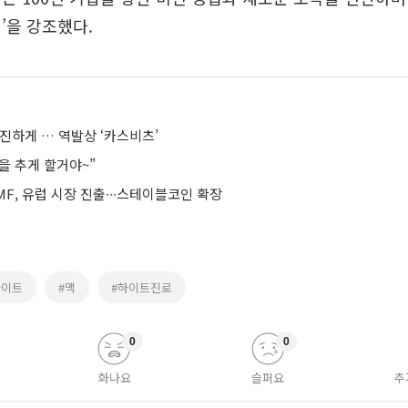
’을 강조했다.
진하게 … 역발상 ‘카스비츠’
을 추게 할거야~”
F, 유럽 시장 진출∙∙∙스테이블코인 확장
하이트
#맥
#하이트진로
0
0
화나요
슬퍼요
추