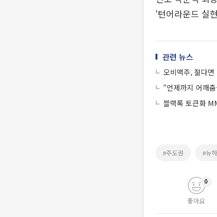
‘턴어라운드 실현
관련 뉴스
오비맥주, 젊다면 
“언제까지 어깨춤
블랙록 토큰화 MM
#주도권
#뉴
0
좋아요