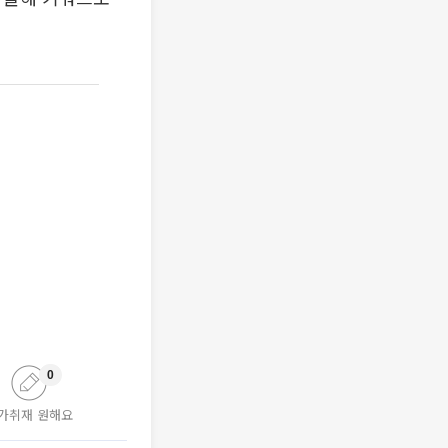
0
가취재 원해요