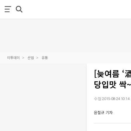
이투데이
산업
유통
[늦여름 ‘
당입맛 싹
수정 2015-08-24 10:14
윤철규 기자