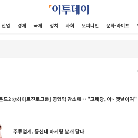
산업
경제
국제
정치
사회
오피니언
문화·라이프
건
운드2 ㉒하이트진로그룹] 영업익 감소에… "고배당, 아~ 옛날이여"
주류업계, 등신대 마케팅 날개 달다