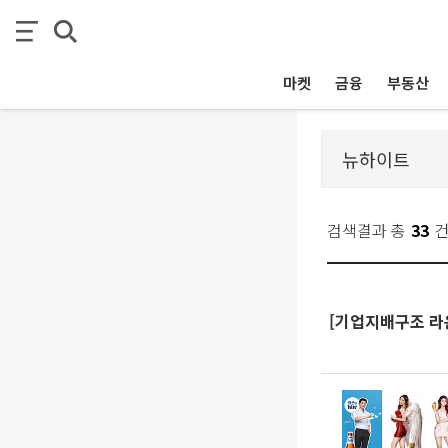
마켓
금융
부동산
검색결과 총
33
[기업지배구조 라