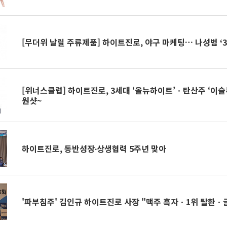
[무더위 날릴 주류제품] 하이트진로, 야구 마케팅… 나성범 ‘30
[위너스클럽] 하이트진로, 3세대 ‘올뉴하이트’ㆍ탄산주 ‘이
원샷~
하이트진로, 동반성장∙상생협력 5주년 맞아
'파부침주' 김인규 하이트진로 사장 "맥주 흑자ㆍ1위 탈환ㆍ