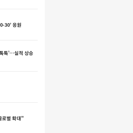
-30’ 응원
슬톡톡’…실적 상승
글로벌 확대"