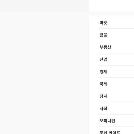
마켓
금융
부동산
산업
경제
국제
정치
사회
오피니언
문화·라이프