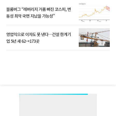
블룸버그 “레버리지 거품 빠진 코스피, 변
동성 최악 국면 지났을 가능성”
영업익으로 이자도 못 낸다…건설 한계기
업 5년 새 62→173곳