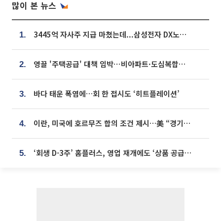
많이 본 뉴스
3445억 자사주 지급 마쳤는데...삼성전자 DX노조, 뒤늦은 '떼쓰기 집회'
1.
영끌 '주택공급' 대책 임박⋯비아파트·도심복합까지 총동원
2.
바다 태운 폭염에…회 한 접시도 ‘히트플레이션’
3.
이란, 미국에 호르무즈 합의 조건 제시…美 “경기 아직 안 끝나” [종합]
4.
‘회생 D-3주’ 홈플러스, 영업 재개에도 ‘상품 공급망’ 복구가 생존 관건
5.