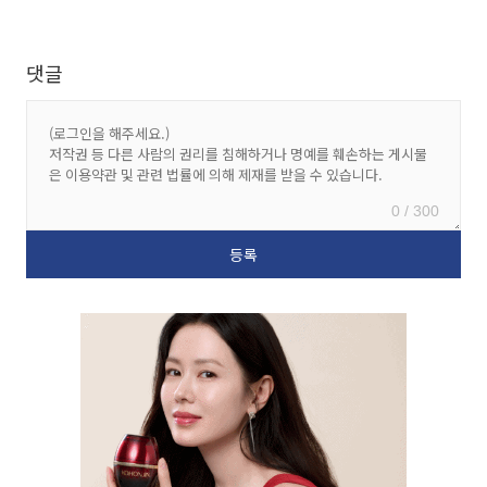
댓글
0 / 300