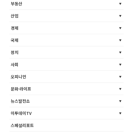
부동산
산업
경제
국제
정치
사회
오피니언
문화·라이프
뉴스발전소
이투데이TV
스페셜리포트