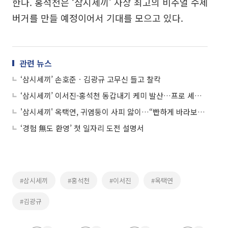
한다. 홍석천은 ‘삼시세끼’ 사상 최고의 비주얼 수제
버거를 만들 예정이어서 기대를 모으고 있다.
관련 뉴스
‘삼시세끼’ 손호준ㆍ김광규 고무신 들고 찰칵
‘삼시세끼’ 이서진-홍석천 동갑내기 케미 발산…프로 셰프 선보인 요리는
'삼시세끼' 옥택연, 귀염둥이 사피 앓이…“빤하게 바라보고 있는 것은?”
‘경험 無도 환영’ 첫 일자리 도전 설명서
#삼시세끼
#홍석천
#이서진
#옥택연
#김광규