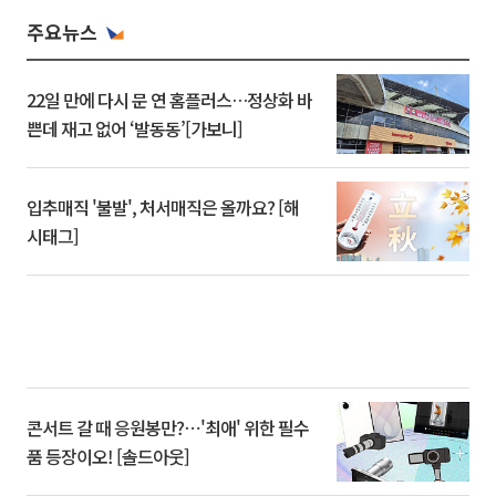
주요뉴스
22일 만에 다시 문 연 홈플러스…정상화 바
쁜데 재고 없어 ‘발동동’[가보니]
입추매직 '불발', 처서매직은 올까요? [해
시태그]
콘서트 갈 때 응원봉만?⋯'최애' 위한 필수
품 등장이오! [솔드아웃]