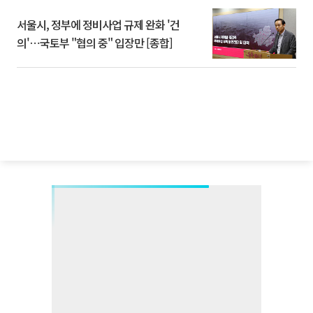
서울시, 정부에 정비사업 규제 완화 '건
의'⋯국토부 "협의 중" 입장만 [종합]