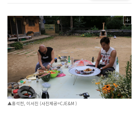
▲홍석천, 이서진 (사진제공=CJE&M )