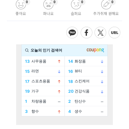
0
0
0
0
좋아요
화나요
슬퍼요
추가취재 원해요