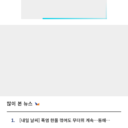
많이 본 뉴스
[내일 날씨] 폭염 한풀 꺾여도 무더위 계속⋯동해안 이틀 연속 비
1.