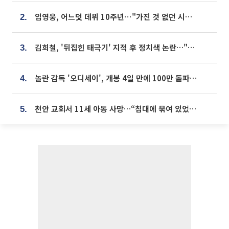
임영웅, 어느덧 데뷔 10주년⋯"가진 것 없던 시절, 내 앞엔 20명의 팬뿐"
2.
김희철, '뒤집힌 태극기' 지적 후 정치색 논란…"좌우 떠나 우리나라 국기"
3.
놀란 감독 '오디세이', 개봉 4일 만에 100만 돌파⋯'왕사남' 보다 빠르다
4.
천안 교회서 11세 아동 사망…“침대에 묶여 있었다” 진술 확보
5.