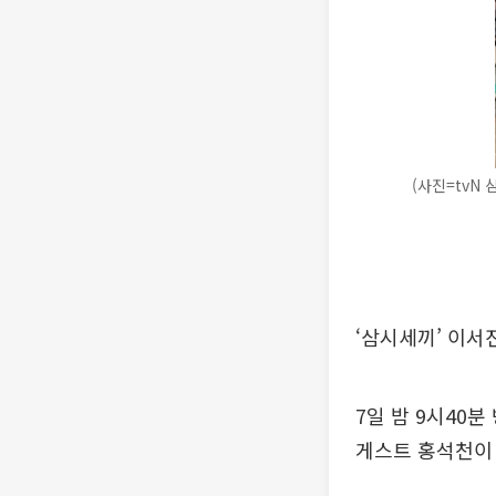
(사진=tvN 
‘삼시세끼’ 이서
7일 밤 9시40
게스트 홍석천이