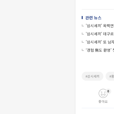
관련 뉴스
'삼시세끼' 옥택연
'삼시세끼' 데구르
'삼시세끼' 또 남
‘경험 無도 환영’
#삼시세끼
#
0
좋아요