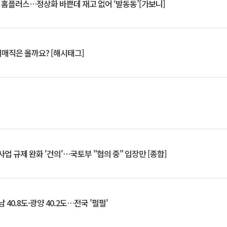
연 홈플러스…정상화 바쁜데 재고 없어 ‘발동동’[가보니]
서매직은 올까요? [해시태그]
업 규제 완화 '건의'⋯국토부 "협의 중" 입장만 [종합]
 40.8도·광양 40.2도…전국 '펄펄'