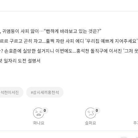
, 귀염둥이 사피 앓이…“빤하게 바라보고 있는 것은?”
르르 구르고 곤히 자고...훌쩍 자란 사피 에디 '우리집 예쁘게 지어주세요'
자? 손호준에 실망한 설거지니 이번에도...홍석천 돌직구에 이서진 '그저 
 첫 일자리 도전 설명서
홍석천이서진
#삼시세끼홍천석
0
0
화나요
슬퍼요
추