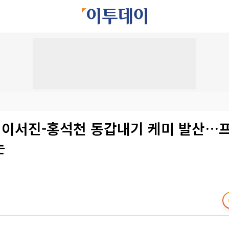
’ 이서진-홍석천 동갑내기 케미 발산…프
는