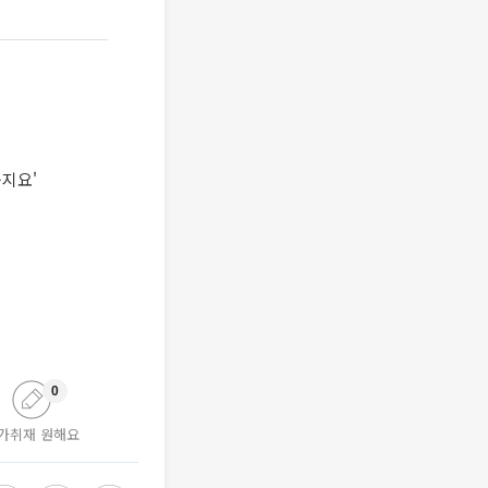
웃지요'
0
가취재 원해요