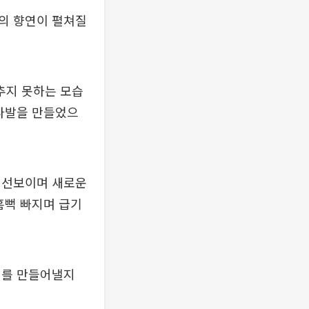
의 향연이 펼쳐질
추지 못하는 모습
꽃다발을 만들었으
 선보이며 새로운
흠뻑 빠지며 급기
미를 만들어낼지