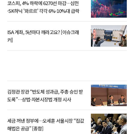
코스피, 4% 하락에 6270선 마감…삼전
·SK하닉 '와르르' 각각 6%·10%대 급락
ISA 계좌, 5년마다 깨라고요? [이슈크래
커]
김정관 장관 “반도체 성과급, 주총 승인 받
도록”…상법·자본시장법 개정 시사
세금 꺼낸 정부에…오세훈 서울시장 “집값
해법은 공급” [종합]