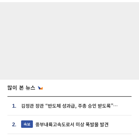
많이 본 뉴스
김정관 장관 “반도체 성과급, 주총 승인 받도록”…상법·자본시장법 개정 시사
1.
중부내륙고속도로서 미상 폭발물 발견
속보
2.