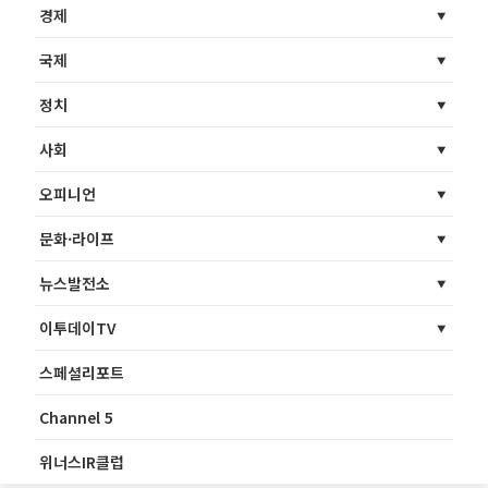
경제
국제
정치
사회
오피니언
문화·라이프
뉴스발전소
이투데이TV
스페셜리포트
Channel 5
위너스IR클럽