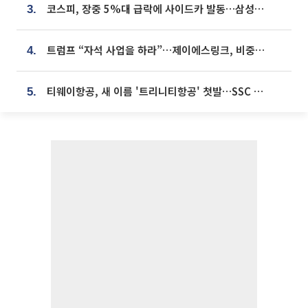
코스피, 장중 5%대 급락에 사이드카 발동…삼성·SK 동반 폭락
3.
트럼프 “자석 사업을 하라”…제이에스링크, 비중국 영구자석 공급망 구축 속도
4.
티웨이항공, 새 이름 '트리니티항공' 첫발…SSC 전략 본격화
5.