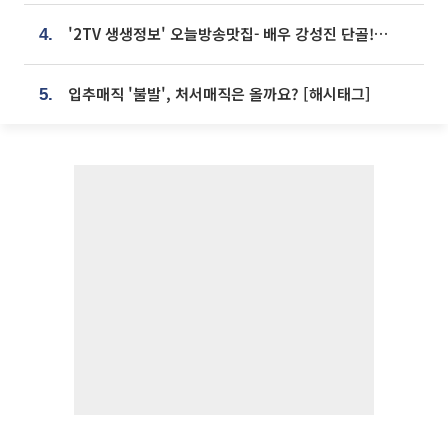
'2TV 생생정보' 오늘방송맛집- 배우 강성진 단골! 쌀국수ㆍ푸팟퐁 커리 맛집 '블○○○'
4.
입추매직 '불발', 처서매직은 올까요? [해시태그]
5.