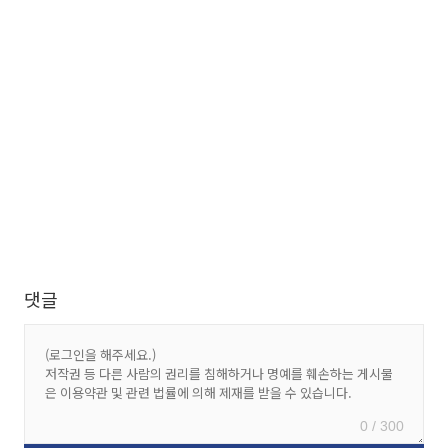
댓글
0 / 300