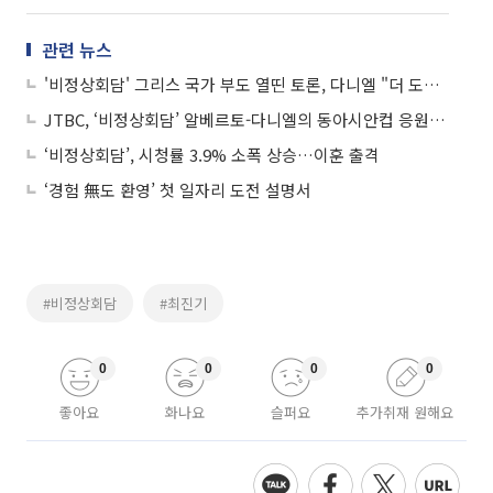
관련 뉴스
'비정상회담' 그리스 국가 부도 열띤 토론, 다니엘 "더 도와주면 독일 위험해"
JTBC, ‘비정상회담’ 알베르토-다니엘의 동아시안컵 응원영상 공개
‘비정상회담’, 시청률 3.9% 소폭 상승…이훈 출격
‘경험 無도 환영’ 첫 일자리 도전 설명서
#비정상회담
#최진기
0
0
0
0
좋아요
화나요
슬퍼요
추가취재 원해요