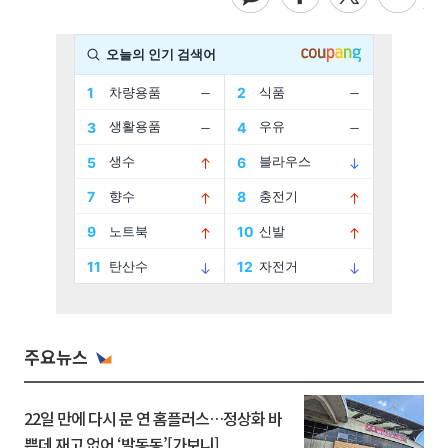
주요뉴스
22일 만에 다시 문 연 홈플러스…정상화 바
쁜데 재고 없어 ‘발동동’[가보니]