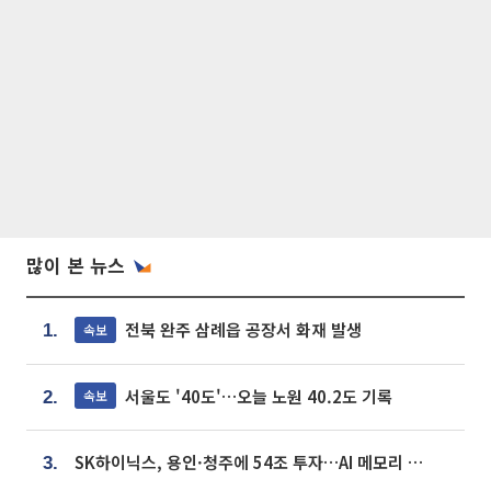
많이 본 뉴스
전북 완주 삼례읍 공장서 화재 발생
속보
1.
서울도 '40도'…오늘 노원 40.2도 기록
속보
2.
SK하이닉스, 용인·청주에 54조 투자…AI 메모리 생산기지 키운다
3.