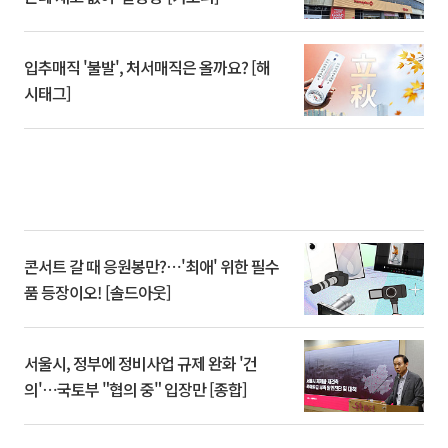
입추매직 '불발', 처서매직은 올까요? [해
시태그]
콘서트 갈 때 응원봉만?⋯'최애' 위한 필수
품 등장이오! [솔드아웃]
서울시, 정부에 정비사업 규제 완화 '건
의'⋯국토부 "협의 중" 입장만 [종합]