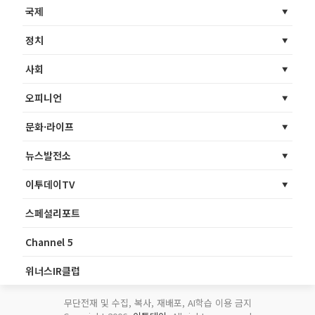
국제
정치
사회
오피니언
문화·라이프
뉴스발전소
이투데이TV
스페셜리포트
Channel 5
위너스IR클럽
무단전재 및 수집, 복사, 재배포, AI학습 이용 금지