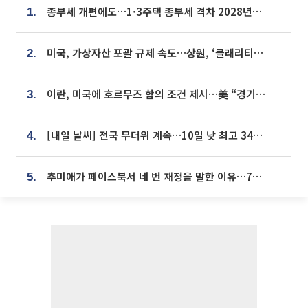
종부세 개편에도…1·3주택 종부세 격차 2028년부터 확대
1.
미국, 가상자산 포괄 규제 속도…상원, ‘클래리티법’ 9월 절차투표 추진
2.
이란, 미국에 호르무즈 합의 조건 제시…美 “경기 아직 안 끝나” [종합]
3.
[내일 날씨] 전국 무더위 계속…10일 낮 최고 34도 육박
4.
추미애가 페이스북서 네 번 재정을 말한 이유…7700억 추경 열쇠는 도의회에
5.