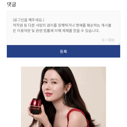
댓글
0 / 300