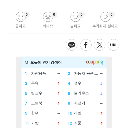
0
0
0
0
좋아요
화나요
슬퍼요
추가취재 원해요