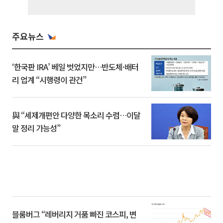
주요뉴스
‘한국판 IRA’ 베일 벗었지만…반도체·배터
리 업계 “시행령이 관건”
與 “세제개편안 다양한 목소리 수렴…이달
말 정리 가능성”
블룸버그 “레버리지 거품 빠진 코스피, 변