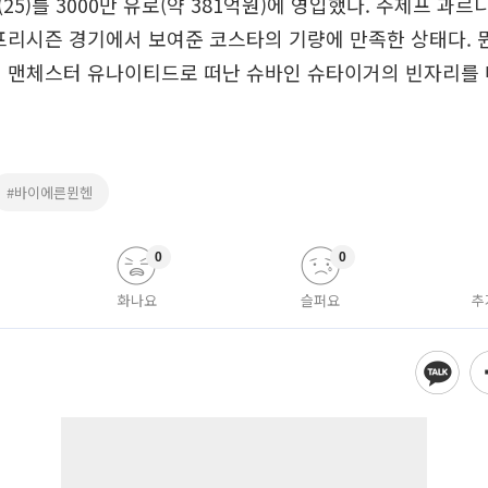
5)를 3000만 유로(약 381억원)에 영입했다. 주제프 과르
프리시즌 경기에서 보여준 코스타의 기량에 만족한 상태다. 
쳐 맨체스터 유나이티드로 떠난 슈바인 슈타이거의 빈자리를 
#바이에른뮌헨
0
0
화나요
슬퍼요
추