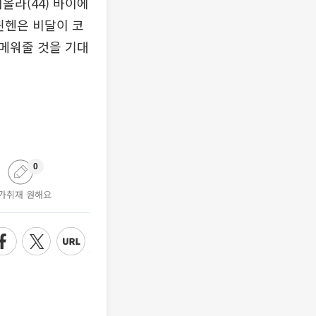
디올라(44) 바이에
뮌헨은 비달이 코
메워줄 것을 기대
0
가취재 원해요