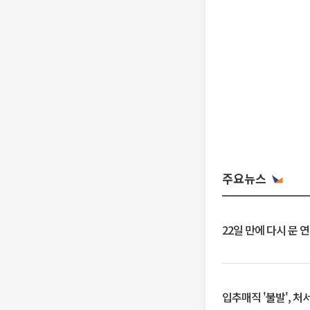
주요뉴스
22일 만에 다시 문 
입추매직 '불발', 처