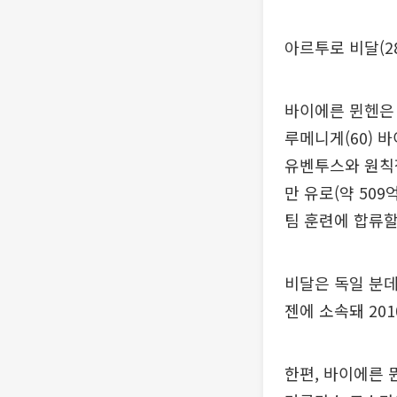
아르투로 비달(2
바이에른 뮌헨은 
루메니게(60) 
유벤투스와 원칙적
만 유로(약 50
팀 훈련에 합류할
비달은 독일 분데
젠에 소속돼 201
한편, 바이에른