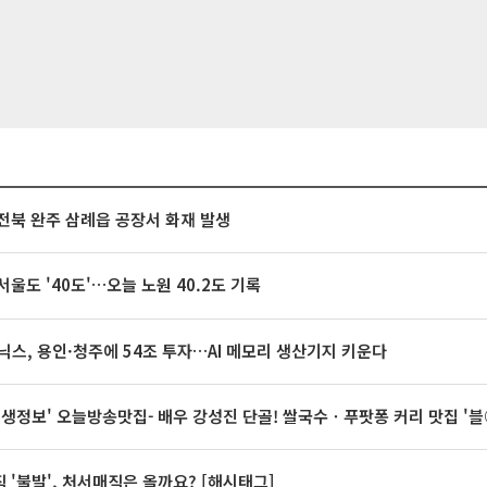
전북 완주 삼례읍 공장서 화재 발생
서울도 '40도'…오늘 노원 40.2도 기록
닉스, 용인·청주에 54조 투자…AI 메모리 생산기지 키운다
 생생정보' 오늘방송맛집- 배우 강성진 단골! 쌀국수ㆍ푸팟퐁 커리 맛집 '
 '불발', 처서매직은 올까요? [해시태그]