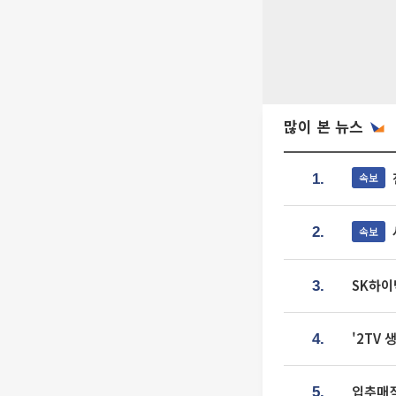
많이 본 뉴스
속보
1.
속보
2.
SK하이
3.
'2TV
4.
입추매직
5.