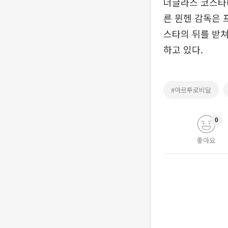
더글라스 코스타(2
른 뮌헨 감독은 
스타의 뒤를 받
하고 있다.
#아르투로비달
0
좋아요