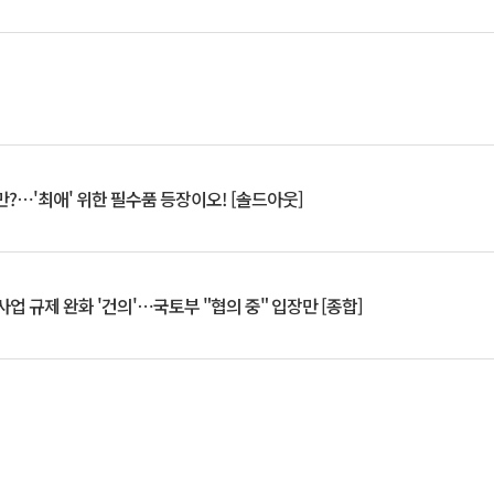
?⋯'최애' 위한 필수품 등장이오! [솔드아웃]
업 규제 완화 '건의'⋯국토부 "협의 중" 입장만 [종합]