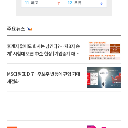
주요뉴스
후계자 없어도 회사는 남긴다?…‘제3자 승
계’ 시험대 오른 中企 현장 [기업승계 대전
환]
MSCI 발표 D-7…후보주 반등에 편입 기대
재점화