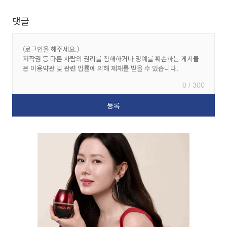
댓글
0 / 300