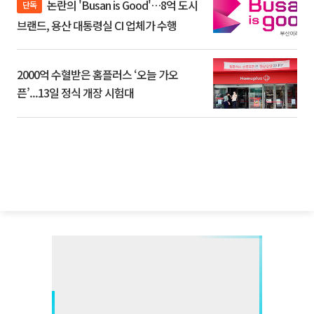
논란의 'Busan is Good'…8억 도시
단독
브랜드, 용산 대통령실 CI 업체가 수행
2000억 수혈받은 홈플러스 ‘오늘 가오
픈’...13일 정식 개장 시험대