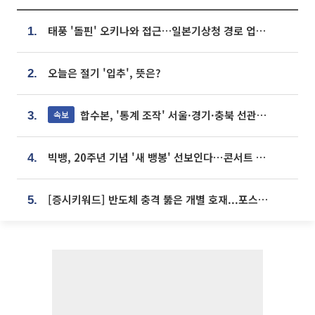
태풍 '돌핀' 오키나와 접근…일본기상청 경로 업데이트
1.
오늘은 절기 '입추', 뜻은?
2.
합수본, '통계 조작' 서울·경기·충북 선관위 등 추가 압수수색
속보
3.
빅뱅, 20주년 기념 '새 뱅봉' 선보인다⋯콘서트 앞두고 팝업 개최
4.
[증시키워드] 반도체 충격 뚫은 개별 호재...포스코퓨처엠·에코프로·한화솔루션 '눈길'
5.