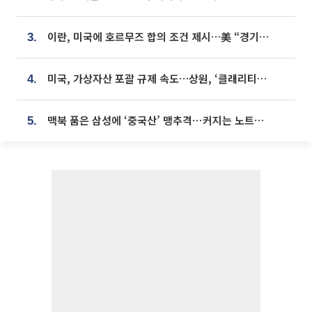
이란, 미국에 호르무즈 합의 조건 제시…美 “경기 아직 안 끝나” [종합]
3.
미국, 가상자산 포괄 규제 속도…상원, ‘클래리티법’ 9월 절차투표 추진
4.
맥북 품은 삼성에 ‘중국산’ 맹추격⋯커지는 노트북 OLED 시장
5.