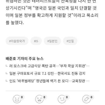
위협하는 것은 테러리스트들의 잔혹성을 다시 한 번
상기시킨다”며 “영국은 일본 국민과 일치 단결할 것
이며 일본 정부를 확고하게 지원할 것”이라고 목소리
를 높였다.
#이슬람국가
#IS
#일본인
#인질
배준호 기자의 주요 뉴스
러 모스크바 고급식당 폭탄 공격…‘부차 학살 지휘관’ 노렸나
일본 구마모토서 규모 7.1 강진…한국서도 진동 감지
인도 ‘바퀴벌레당’ 청년들에 백기 든 모디…교육장관 사퇴
0
0
0
0