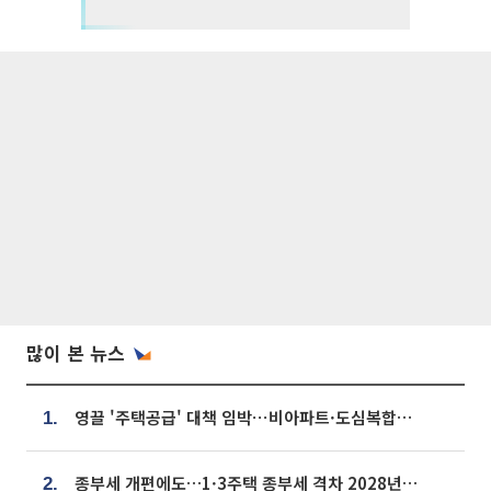
많이 본 뉴스
영끌 '주택공급' 대책 임박⋯비아파트·도심복합까지 총동원
1.
종부세 개편에도…1·3주택 종부세 격차 2028년부터 확대
2.