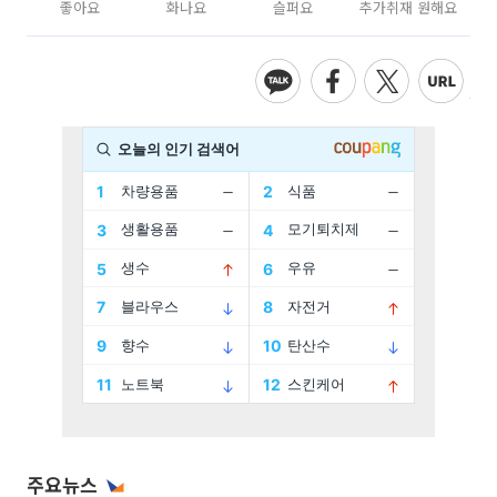
좋아요
화나요
슬퍼요
추가취재 원해요
주요뉴스