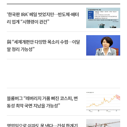
‘한국판 IRA’ 베일 벗었지만…반도체·배터
리 업계 “시행령이 관건”
與 “세제개편안 다양한 목소리 수렴…이달
말 정리 가능성”
블룸버그 “레버리지 거품 빠진 코스피, 변
동성 최악 국면 지났을 가능성”
영업익으로 이자도 못 낸다…건설 한계기