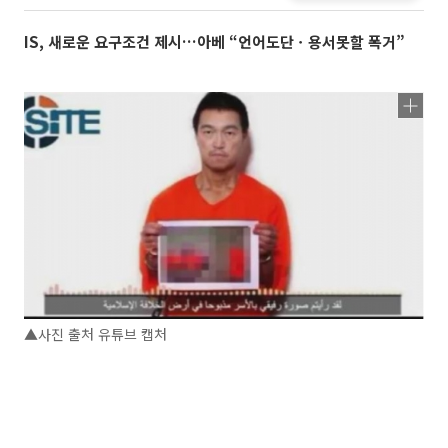
IS, 새로운 요구조건 제시…아베 “언어도단ㆍ용서못할 폭거”
▲사진 출처 유튜브 캡처