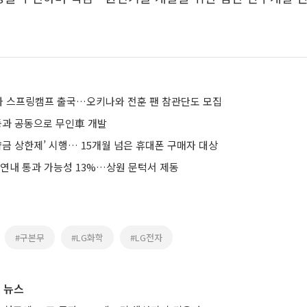
리조나 스프링캠프 출국…오키나와 전훈 팬 참관단도 모집
 등과 공동으로 무인車 개발
약금 상한제’ 시행… 15개월 넘은 휴대폰 구매자 대상
 연내 통과 가능성 13%…상원 문턱서 제동
#구본무
#LG화학
#LG전자
 뉴스