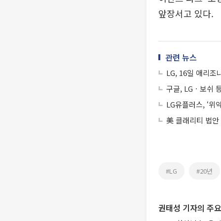
앞장서고 있다.
관련 뉴스
LG, 16일 애
구글, LGㆍ보쉬
LG유플러스, ‘위
美 클래리티 법안
#LG
#20년
권태성 기자의 주요