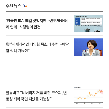
주요뉴스
‘한국판 IRA’ 베일 벗었지만…반도체·배터
리 업계 “시행령이 관건”
與 “세제개편안 다양한 목소리 수렴…이달
말 정리 가능성”
블룸버그 “레버리지 거품 빠진 코스피, 변
동성 최악 국면 지났을 가능성”