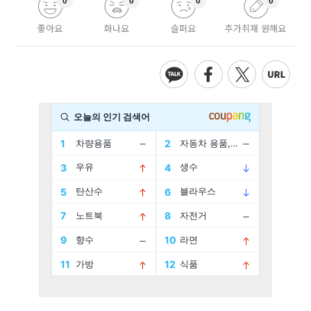
0
0
0
0
좋아요
화나요
슬퍼요
추가취재 원해요