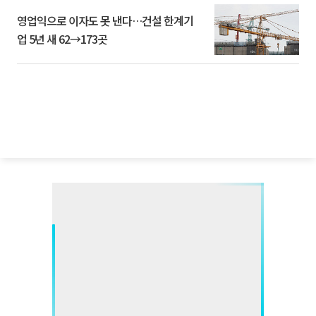
영업익으로 이자도 못 낸다…건설 한계기
업 5년 새 62→173곳