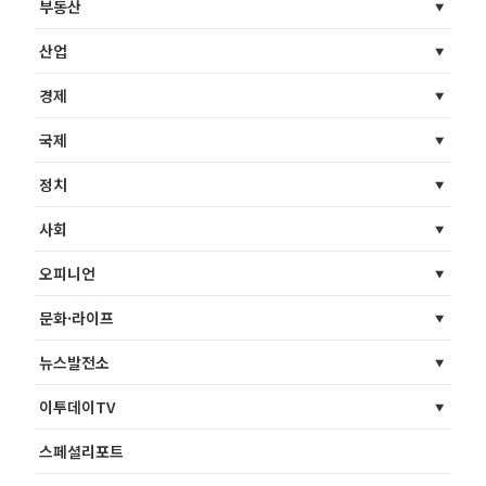
부동산
산업
경제
국제
정치
사회
오피니언
문화·라이프
뉴스발전소
이투데이TV
스페셜리포트