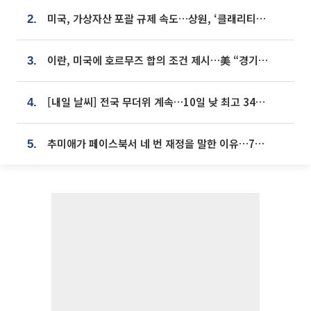
미국, 가상자산 포괄 규제 속도…상원, ‘클래리티법’ 9월 절차투표 추진
2.
이란, 미국에 호르무즈 합의 조건 제시…美 “경기 아직 안 끝나” [종합]
3.
[내일 날씨] 전국 무더위 계속…10일 낮 최고 34도 육박
4.
추미애가 페이스북서 네 번 재정을 말한 이유…7700억 추경 열쇠는 도의회에
5.