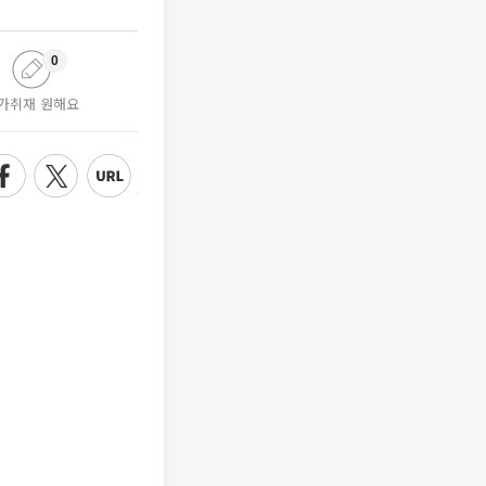
0
가취재 원해요