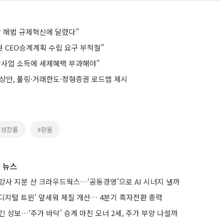
장 해법 규제혁신에 달렸다”
권 CEO승계계획 수립 요구 부적절"
발사업 소득에 세제혜택 부과해야”
예상안, 풀링·거래한도·정형증권 로드맵 제시
제성장률
#환율
 뉴스
강사 지분 산 크라우드웍스…‘공동경영’으로 AI 시너지 낼까
AI·디지털 트윈’ 앞세워 체질 개선… 4분기 흑자전환 총력
긴 상보…‘주가 바닥’ 승계 마친 오너 2세, 주가 부양 나설까