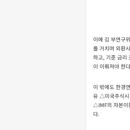
이에 김 부연구위
를 거치며 외환
하고, 기준 금리
이 이뤄져야 한다
이 밖에도 한경연
유 △미국주식시
△IMF의 자본
다.