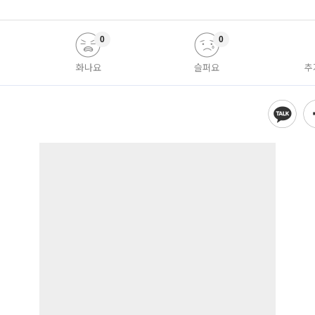
0
0
화나요
슬퍼요
추