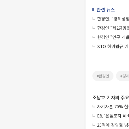
관련 뉴스
한경연, “경제성
한경연 "제2금융
한경연 “연구·개
STO 하위법규 
#한경연
#경
조남호 기자의 주요
자기자본 70% 철
E8, ‘온톨로지 
25억에 경영권 넘