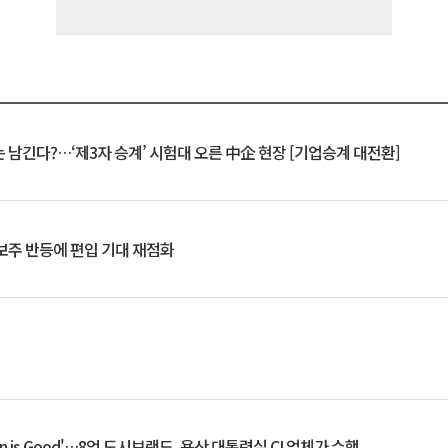
 남긴다?…‘제3자 승계’ 시험대 오른 中企 현장 [기업승계 대전환]
후보주 반등에 편입 기대 재점화
an is Good'…8억 도시브랜드, 용산 대통령실 CI 업체가 수행