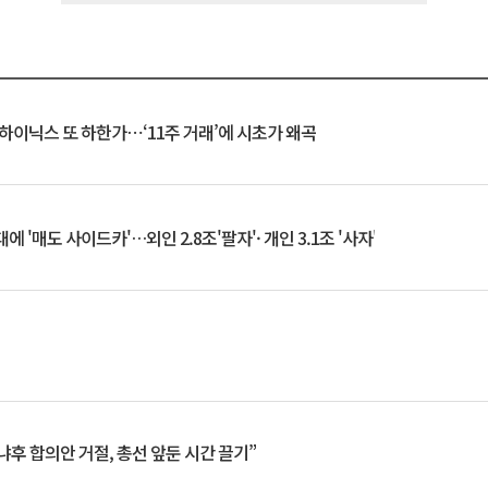
K하이닉스 또 하한가⋯‘11주 거래’에 시초가 왜곡
 '매도 사이드카'…외인 2.8조'팔자'· 개인 3.1조 '사자'
냐후 합의안 거절, 총선 앞둔 시간 끌기”