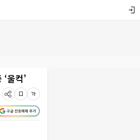
 ‘울컥’
구글 선호매체 추가