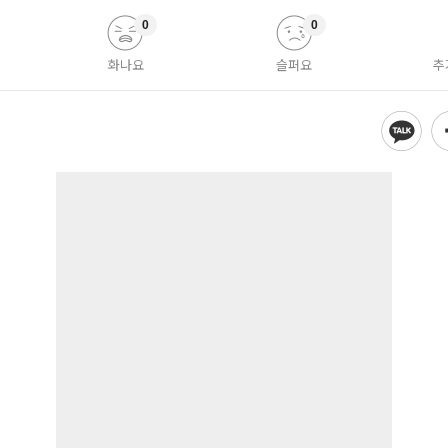
0
0
화나요
슬퍼요
추