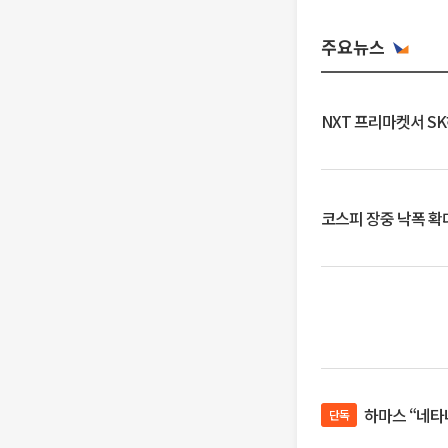
주요뉴스
NXT 프리마켓서 S
코스피 장중 낙폭 확대에
하마스 “네타
단독