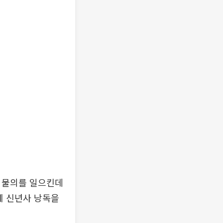
적 물의를 일으킨데
에 신년사 낭독을