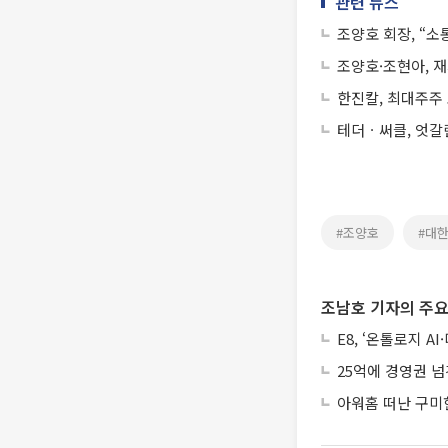
관련 뉴스
조양호 회장, “
조양호·조현아, 재
한진칼, 최대주주 
테더ㆍ써클, 엇갈
#조양호
#대
조남호 기자의 주요
E8, ‘온톨로지 
25억에 경영권 넘
아워홈 떠난 구미