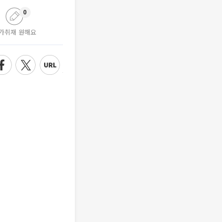
0
가취재 원해요