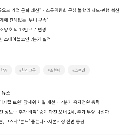
소통으로 기업 문화 쇄신”…소통위원회 구성 불합리 제도·관행 혁신
계에 전례없는 '부녀 구속'
조양호 외 13인으로 변경
린 스테이블코인 2분기 실적
한항공
#한진그룹
#조현아
#조현민
 뉴스
AI·디지털 트윈’ 앞세워 체질 개선… 4분기 흑자전환 총력
긴 상보…‘주가 바닥’ 승계 마친 오너 2세, 주가 부양 나설까
현, 코스닥 ‘본느’ 품는다…자본시장 전면 등판