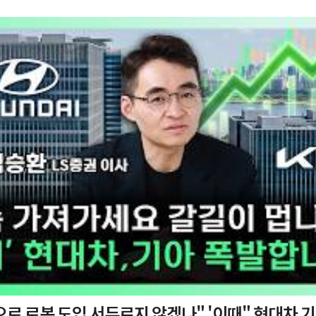
 도입 서두르지 않겠나" '이때" 현대차 기아 주가 폭