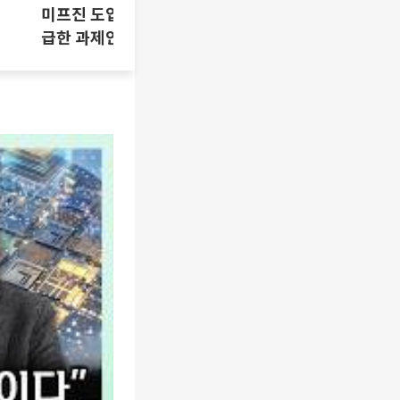
미프진 도입 논란, 시기상조인가 시
급한 과제인가 [T같은F]
삼성SDI 하
[찐코노미]