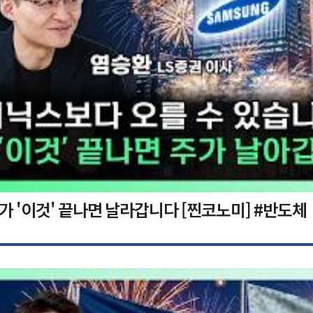
가 '이것' 끝나면 날라갑니다 [찐코노미] #반도체