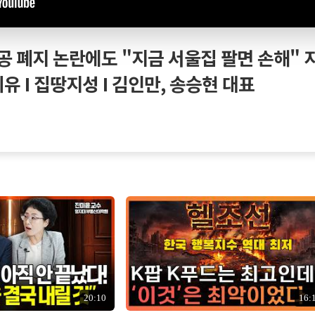
 폐지 논란에도 "지금 서울집 팔면 손해" 
이유 I 집땅지성 I 김인만, 송승현 대표
20:10
16: