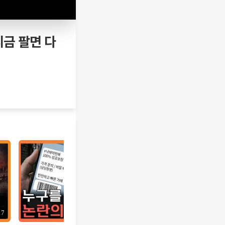
지금 팔면 다
17
12:10