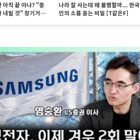
아직 끝 아냐? "종
나라 잘 사는데 왜 불행할까... 한국
 내릴 것" 장기거주
인의 소름 돋는 비밀 [T같은F]
집땅지성 I 김인만,