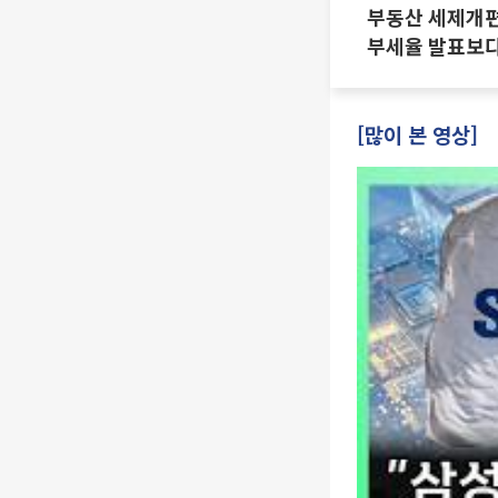
부동산 세제개편 
부세율 발표보다
·양도세 전망 I 
진미윤
[많이 본 영상]