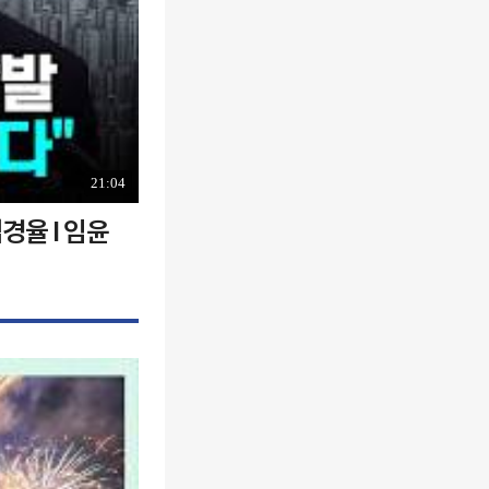
21:04
경율 I 임윤