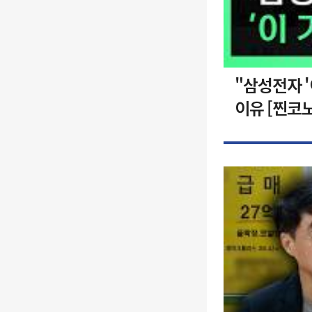
"삼성전자 
이유 [찐코