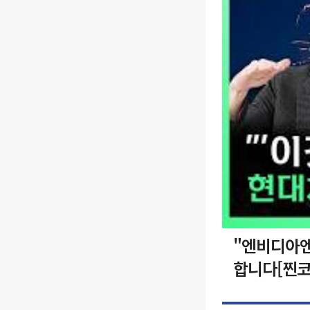
"엔비디아엔
합니다[찐코