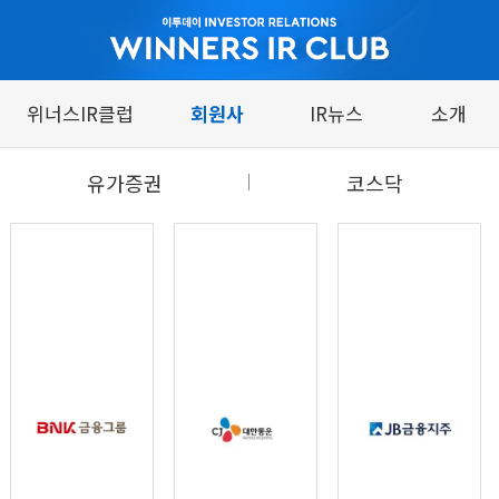
위너스IR클럽
회원사
IR뉴스
소개
유가증권
코스닥