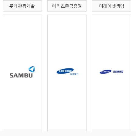
롯데관광개발
메리츠종금증권
미래에셋생명
삼부토건
삼성물산
삼성중공업