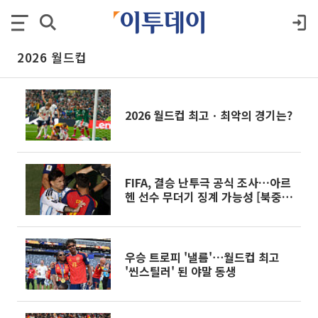
2026 월드컵
2026 월드컵 최고ㆍ최악의 경기는?
FIFA, 결승 난투극 공식 조사…아르
헨 선수 무더기 징계 가능성 [북중미
월드컵]
우승 트로피 '낼름'⋯월드컵 최고
'씬스틸러' 된 야말 동생