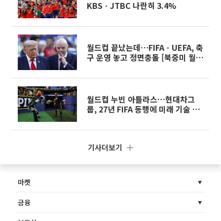
KBSㆍJTBC 나란히 3.4%
월드컵 끝났는데⋯FIFAㆍUEFA, 축
구 운영 놓고 정면충돌 [북중미 월드
컵]
월드컵 누빈 아틀라스…현대차그
룹, 27년 FIFA 동행에 미래 기술 장
착
기사더보기
마켓
금융