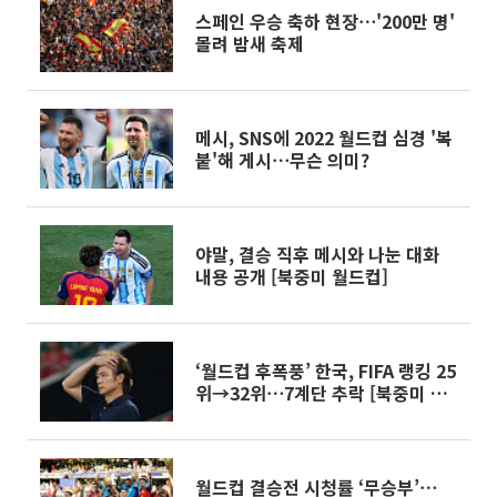
스페인 우승 축하 현장⋯'200만 명'
몰려 밤새 축제
메시, SNS에 2022 월드컵 심경 '복
붙'해 게시⋯무슨 의미?
야말, 결승 직후 메시와 나눈 대화
내용 공개 [북중미 월드컵]
‘월드컵 후폭풍’ 한국, FIFA 랭킹 25
위→32위⋯7계단 추락 [북중미 월
드컵]
월드컵 결승전 시청률 ‘무승부’⋯