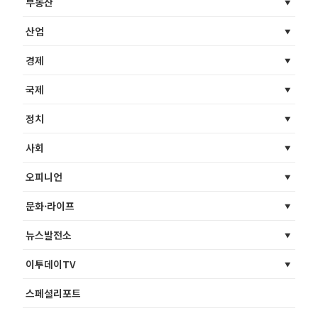
부동산
산업
경제
국제
정치
사회
오피니언
문화·라이프
뉴스발전소
이투데이TV
스페셜리포트