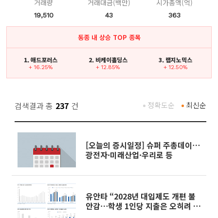
거래량
거래대금(백만)
시가총액(억)
19,510
43
363
동종 내 상승 TOP 종목
1. 애드포러스
2. 비케이홀딩스
3. 랩지노믹스
+ 16.25%
+ 12.85%
+ 12.50%
검색결과 총
237
건
정확도순
최신순
[오늘의 증시일정] 슈퍼 주총데이⋯
광전자·미래산업·우리로 등
유안타 “2028년 대입제도 개편 불
안감⋯학생 1인당 지출은 오히려 증
가”