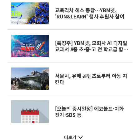
교육격차 해소 동참…YBM넷,
'RUN&LEARN' 행사 후원사 참여
[특징주] YBM넷, 모회사 AI 디지털
교과서 8종 초·중·고 전 학교급 합
격 소식에 강세
서울시, 유해 콘텐츠로부터 아동 지
킨다
[오늘의 증시일정] 에코볼트·이화
전기·SBS 등
더보기