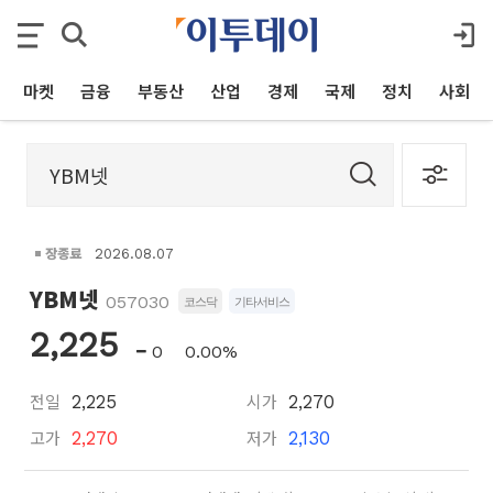
마켓
금융
부동산
산업
경제
국제
정치
사회
장종료
2026.08.07
YBM넷
057030
코스닥
기타서비스
2,225
0
0.00%
전일
시가
2,225
2,270
고가
저가
2,270
2,130