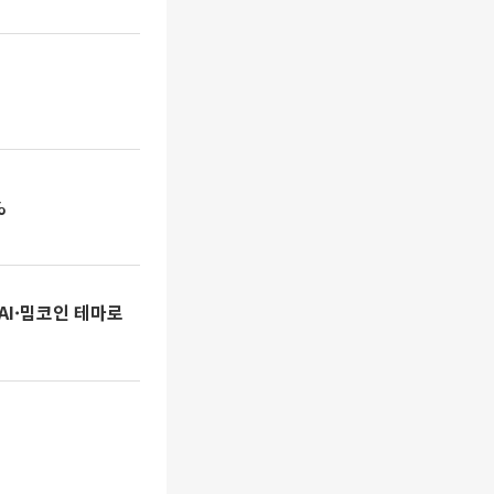
%
…AI·밈코인 테마로