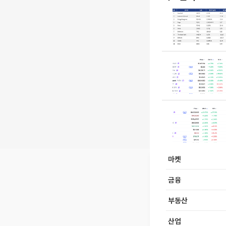
마켓
금융
부동산
산업