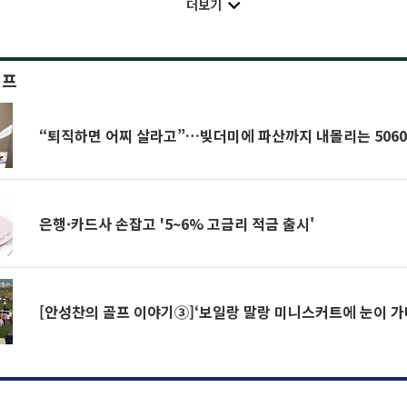
더보기
이프
“퇴직하면 어찌 살라고”…빚더미에 파산까지 내몰리는 506
은행·카드사 손잡고 '5~6% 고금리 적금 출시'
[안성찬의 골프 이야기③]‘보일랑 말랑 미니스커트에 눈이 가