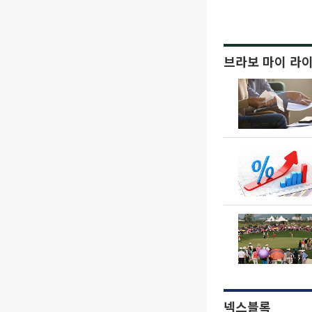
브라보 마이 라
넥스블록