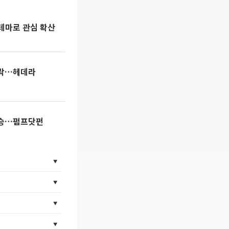
인 테마로 관심 확산
 하락…헤데라
 상승…펌프닷펀