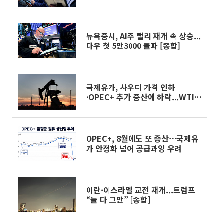
닝 브리핑]
뉴욕증시, AI주 랠리 재개 속 상승...
다우 첫 5만3000 돌파 [종합]
국제유가, 사우디 가격 인하
·OPEC+ 추가 증산에 하락...WTI
0.2%↓[상보]
OPEC+, 8월에도 또 증산⋯국제유
가 안정화 넘어 공급과잉 우려
이란·이스라엘 교전 재개...트럼프
“둘 다 그만” [종합]