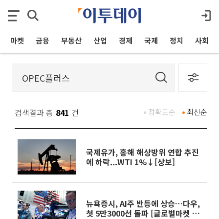
마켓
금융
부동산
산업
경제
국제
정치
사회
검색결과 총
841
건
정확도순
최신순
국제유가, 홍해 해상방위 연합 추진
에 하락...WTI 1%↓[상보]
뉴욕증시, AI주 반등에 상승…다우,
첫 5만3000선 돌파 [글로벌마켓 모