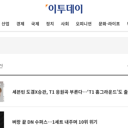
산업
경제
국제
정치
사회
오피니언
문화·라이프
건
세븐틴 도겸X승관, T1 응원곡 부른다⋯‘T1 홈그라운드’도 
벼랑 끝 DN 수퍼스⋯1세트 내주며 10위 위기