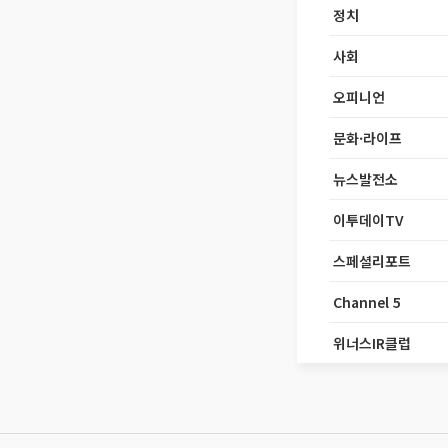
정치
사회
오피니언
문화·라이프
뉴스발전소
이투데이TV
스페셜리포트
Channel 5
위너스IR클럽