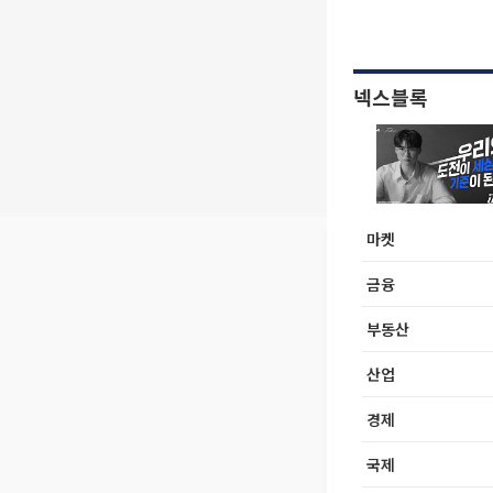
넥스블록
마켓
금융
부동산
산업
경제
국제