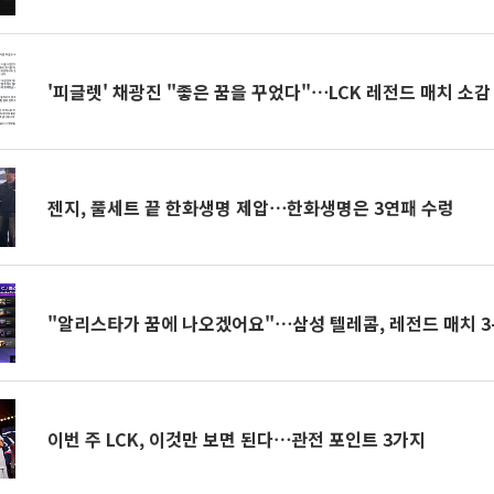
'피글렛' 채광진 "좋은 꿈을 꾸었다"⋯LCK 레전드 매치 소감
젠지, 풀세트 끝 한화생명 제압⋯한화생명은 3연패 수렁
"알리스타가 꿈에 나오겠어요"⋯삼성 텔레콤, 레전드 매치 3-
이번 주 LCK, 이것만 보면 된다⋯관전 포인트 3가지