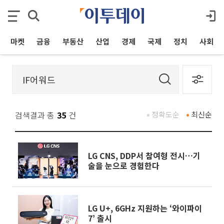
마켓
금융
부동산
산업
경제
국제
정치
사회
검색결과 총
35
건
정확도순
최신순
LG CNS, DDP서 참여형 전시…기
술을 눈으로 경험한다
LG U+, 6GHz 지원하는 ‘와이파이
7’ 출시