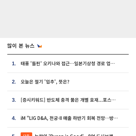
많이 본 뉴스
태풍 '돌핀' 오키나와 접근…일본기상청 경로 업데이트
1.
오늘은 절기 '입추', 뜻은?
2.
[증시키워드] 반도체 충격 뚫은 개별 호재...포스코퓨처엠·에코프로·한화솔루션 '눈길'
3.
iM "LIG D&A, 천궁-II 매출 하반기 회복 전망…방산 톱픽 유지"
4.
단독