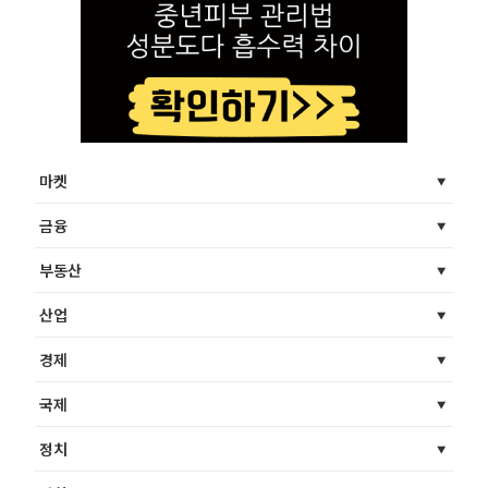
마켓
금융
부동산
산업
경제
국제
정치