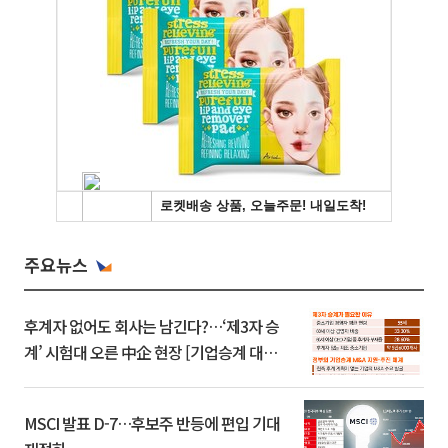
주요뉴스
후계자 없어도 회사는 남긴다?…‘제3자 승
계’ 시험대 오른 中企 현장 [기업승계 대전
환]
MSCI 발표 D-7…후보주 반등에 편입 기대