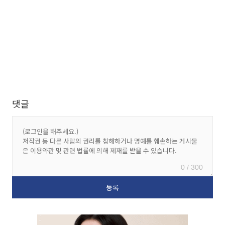
댓글
0 / 300