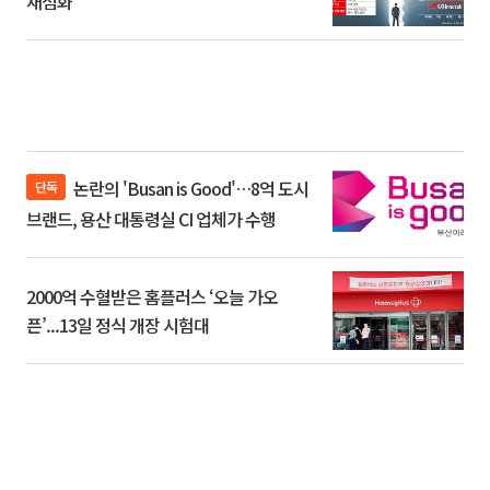
재점화
논란의 'Busan is Good'…8억 도시
단독
브랜드, 용산 대통령실 CI 업체가 수행
2000억 수혈받은 홈플러스 ‘오늘 가오
픈’...13일 정식 개장 시험대