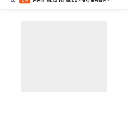
논란의 'Busan is Good'…8억 도시브랜드, 용산 대통령실 CI 업체가 수행
5.