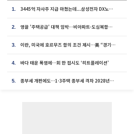
3445억 자사주 지급 마쳤는데...삼성전자 DX노조, 뒤늦은 '떼쓰기 집회'
1.
영끌 '주택공급' 대책 임박⋯비아파트·도심복합까지 총동원
2.
이란, 미국에 호르무즈 합의 조건 제시…美 “경기 아직 안 끝나” [종합]
3.
바다 태운 폭염에…회 한 접시도 ‘히트플레이션’
4.
종부세 개편에도…1·3주택 종부세 격차 2028년부터 확대
5.