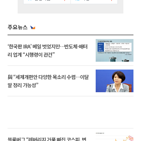
주요뉴스
‘한국판 IRA’ 베일 벗었지만…반도체·배터
리 업계 “시행령이 관건”
與 “세제개편안 다양한 목소리 수렴…이달
말 정리 가능성”
블룸버그 “레버리지 거품 빠진 코스피, 변