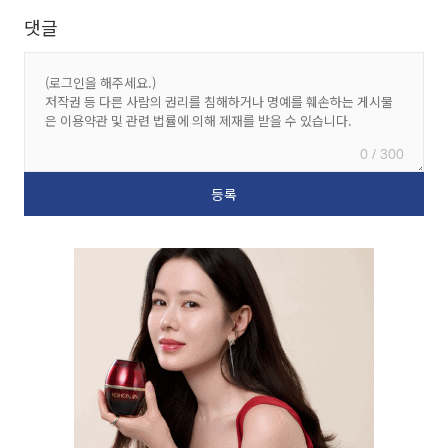
댓글
0 / 300