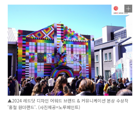
▲2024 레드닷 디자인 어워드 브랜드 & 커뮤니케이션 본상 수상작
'홍철 원더랜드'. (사진제공=노루페인트)