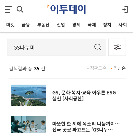
마켓
금융
부동산
산업
경제
국제
정치
사회
검색결과 총
35
건
정확도순
최신순
GS, 문화·복지·교육 아우른 ESG
실천 [사회공헌]
따뜻한 한 끼에 목소리 나눔까지⋯
전국 곳곳 파고드는 ‘GS나누