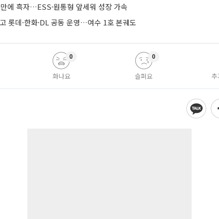
기 만에 흑자…ESS·원통형 앞세워 성장 가속
줄이고 롯데·한화·DL 공동 운영…여수 1호 본궤도
0
0
화나요
슬퍼요
추