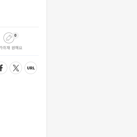
0
가취재 원해요