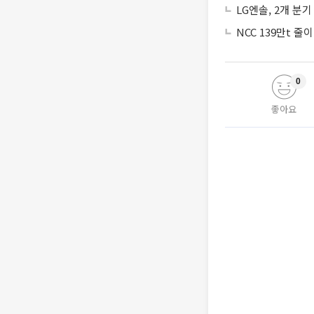
LG엔솔, 2개 분
NCC 139만t 
0
좋아요