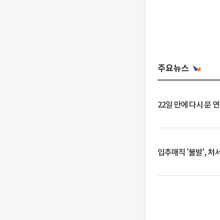
주요뉴스
22일 만에 다시 문 
입추매직 '불발', 처