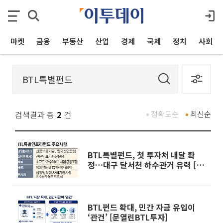
마켓
금융
부동산
산업
경제
국제
정치
사회
검색결과 총
2
건
정확도순
최신순
BTL특별펀드, 첫 투자처 내달 확
정…대구 달서천 하수관거 유력 [문
열린 BTL투자]
BTL펀드 확대, 민간 자금 유입이
‘관건’ [문열린BTL투자]