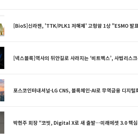
[BioS]신라젠, 'TTK/PLK1 저해제' 고형암 1상 "ESMO 발
[넥스블록]역사의 뒤안길로 사라지는 ‘비트멕스’, 사법리스크
포스코인터내셔널·LG CNS, 블록체인·AI로 무역금융 디지털
박현주 회장 “코빗, Digital X로 새 출발…미래에셋 3.0 핵심