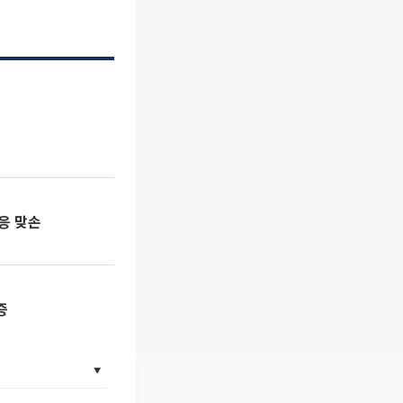
응 맞손
증