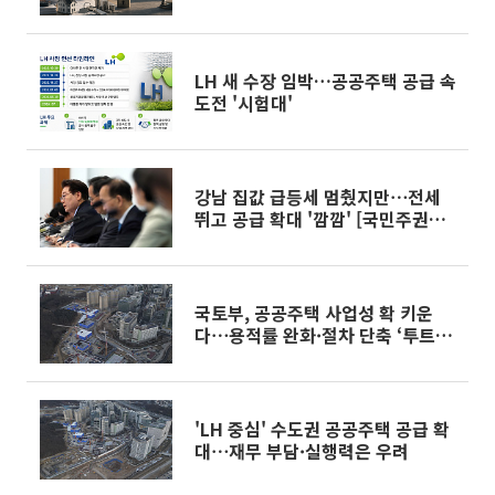
공급은 안갯속 ①]
LH 새 수장 임박…공공주택 공급 속
도전 '시험대'
강남 집값 급등세 멈췄지만⋯전세
뛰고 공급 확대 '깜깜' [국민주권정
부 1년]
국토부, 공공주택 사업성 확 키운
다⋯용적률 완화·절차 단축 ‘투트
랙’
'LH 중심' 수도권 공공주택 공급 확
대⋯재무 부담·실행력은 우려