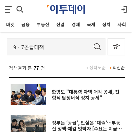
마켓
금융
부동산
산업
경제
국제
정치
사회
검색결과 총
77
건
정확도순
최신순
한병도 "대통령 자택 매각 공세, 전
형적 답정너식 정치 공세"
정부는 ‘공급’, 민심은 ‘대출’…부동
산 정책·체감 엇박자 [수요는 지금,