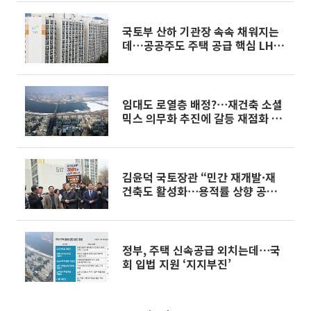
국토부 산하 기관장 속속 채워지는
데…공공주도 주택 공급 핵심 LH는
'오리무중'
임대도 로열층 배정?⋯재건축 소셜
믹스 의무화 추진에 갈등 재점화 우
려
김윤덕 국토장관 “민간 재개발·재
건축도 활성화⋯용적률 상향 공론화
필요”
정부, 주택 신속공급 외치는데⋯국
회 입법 지원 ‘지지부진’