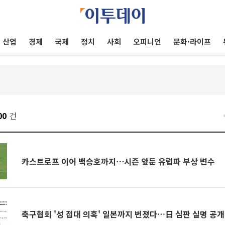
산업
경제
국제
정치
사회
오피니언
문화·라이프
00
건
카스트로프 이어 백승호까지⋯시즌 앞둔 유럽파 부상 변수
축구협회 '성 접대 의혹' 일본까지 번졌다…日 심판 실명 공개