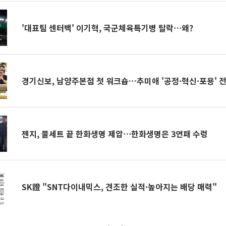
'대표팀 센터백' 이기혁, 국군체육특기병 탈락⋯왜?
경기신보, 남양주본점 첫 워크숍…추미애 '공정·혁신·포용' 
젠지, 풀세트 끝 한화생명 제압⋯한화생명은 3연패 수렁
SK證 "SNT다이내믹스, 견조한 실적·높아지는 배당 매력"