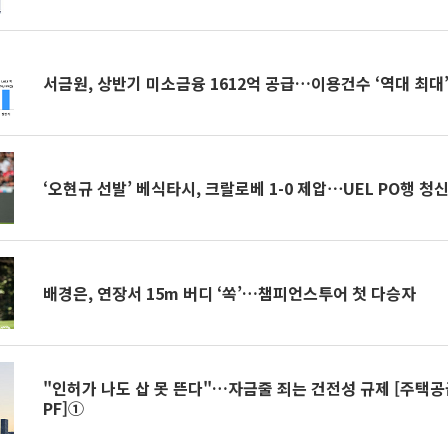
서금원, 상반기 미소금융 1612억 공급…이용건수 ‘역대 최대
‘오현규 선발’ 베식타시, 크랄로베 1-0 제압⋯UEL PO행 청
배경은, 연장서 15m 버디 ‘쏙’…챔피언스투어 첫 다승자
"인허가 나도 삽 못 뜬다"…자금줄 죄는 건전성 규제 [주택공
PF]①