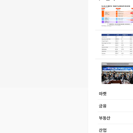
마켓
금융
부동산
산업