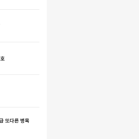
’
신호
급 또다른 병목