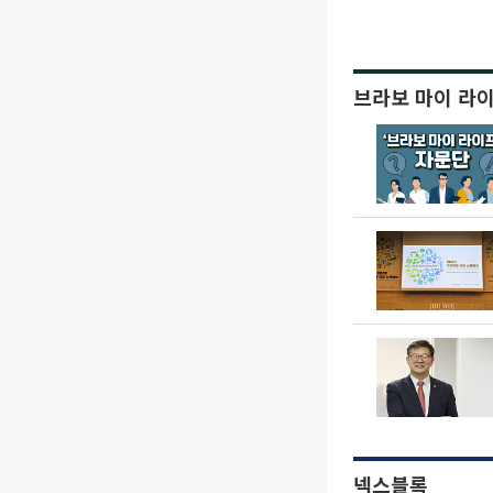
브라보 마이 라
넥스블록