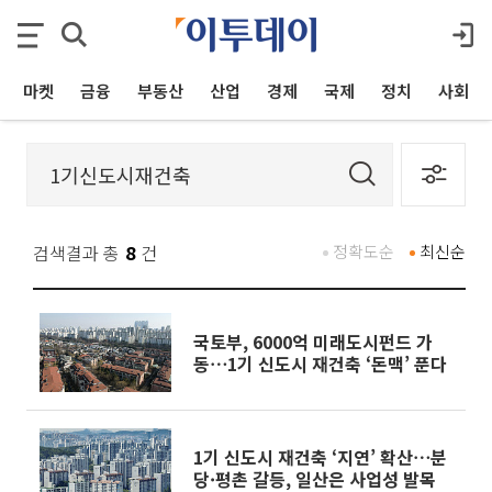
마켓
금융
부동산
산업
경제
국제
정치
사회
검색결과 총
8
건
정확도순
최신순
국토부, 6000억 미래도시펀드 가
동⋯1기 신도시 재건축 ‘돈맥’ 푼다
1기 신도시 재건축 ‘지연’ 확산⋯분
당·평촌 갈등, 일산은 사업성 발목