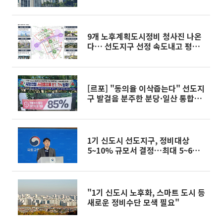
9개 노후계획도시정비 청사진 나온
다… 선도지구 선정 속도내고 평촌
용적률 330%
[르포] "동의율 이삭줍는다" 선도지
구 발걸음 분주한 분당·일산 통합재
건축
1기 신도시 선도지구, 정비대상
5~10% 규모서 결정…최대 5~6개
단지 선정
"1기 신도시 노후화, 스마트 도시 등
새로운 정비수단 모색 필요"