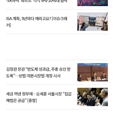
·SK하닉 '와르르' 각각 6%·10%대 급락
ISA 계좌, 5년마다 깨라고요? [이슈크래
커]
김정관 장관 “반도체 성과급, 주총 승인 받
도록”…상법·자본시장법 개정 시사
세금 꺼낸 정부에…오세훈 서울시장 “집값
해법은 공급” [종합]