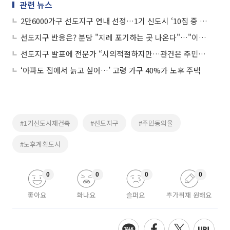
관련 뉴스
2만6000가구 선도지구 연내 선정…1기 신도시 ‘10집 중 1집’ 재건축 급행열차 탄다
선도지구 반응은? 분당 "지레 포기하는 곳 나온다"…"이주계획 국토부서 해결해야"
선도지구 발표에 전문가 “시의적절하지만…관건은 주민동의율 확보”
‘아파도 집에서 늙고 싶어…’ 고령 가구 40%가 노후 주택
#1기신도시재건축
#선도지구
#주민동의율
#노후계획도시
0
0
0
0
좋아요
화나요
슬퍼요
추가취재 원해요