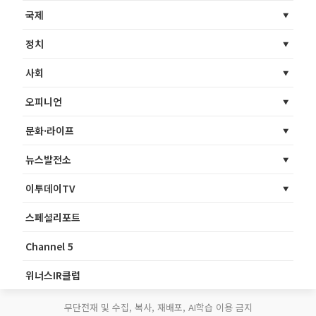
국제
정치
사회
오피니언
문화·라이프
뉴스발전소
이투데이TV
스페셜리포트
Channel 5
위너스IR클럽
무단전재 및 수집, 복사, 재배포, AI학습 이용 금지