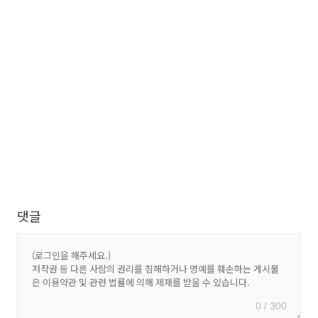
댓글
0 / 300