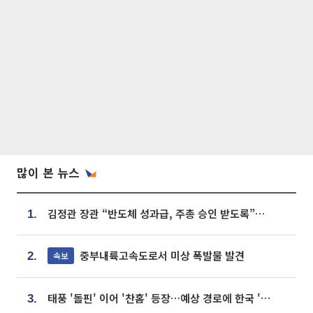
많이 본 뉴스
김정관 장관 “반도체 성과급, 주총 승인 받도록”…상법·자본시장법 개정 시사
1.
중부내륙고속도로서 미상 폭발물 발견
속보
2.
태풍 '돌핀' 이어 '찬홈' 등장…예상 경로에 한국 '한숨'
3.