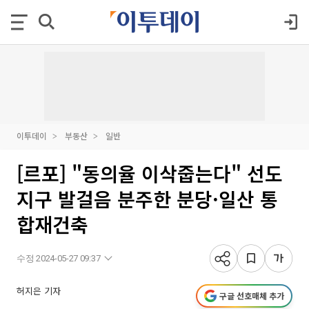
이투데이
부동산
일반
[르포] "동의율 이삭줍는다" 선도
지구 발걸음 분주한 분당·일산 통
합재건축
수정 2024-05-27 09:37
허지은 기자
구글 선호매체 추가