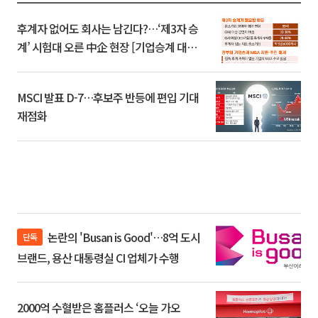
후계자 없어도 회사는 남긴다?…‘제3자 승
계’ 시험대 오른 中企 현장 [기업승계 대전
환]
MSCI 발표 D-7…후보주 반등에 편입 기대
재점화
논란의 'Busan is Good'…8억 도시
단독
브랜드, 용산 대통령실 CI 업체가 수행
2000억 수혈받은 홈플러스 ‘오늘 가오