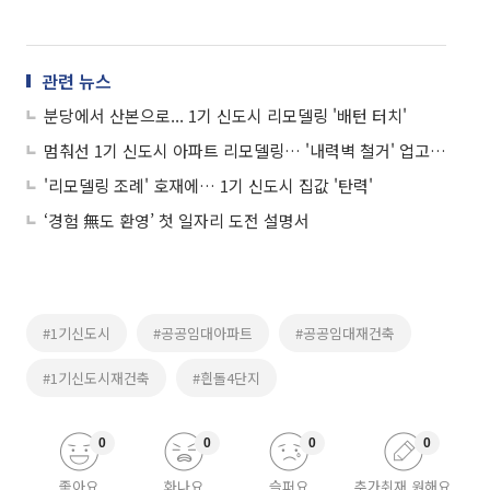
관련 뉴스
분당에서 산본으로... 1기 신도시 리모델링 '배턴 터치'
멈춰선 1기 신도시 아파트 리모델링… '내력벽 철거' 업고 급물살 탈까
'리모델링 조례' 호재에… 1기 신도시 집값 '탄력'
‘경험 無도 환영’ 첫 일자리 도전 설명서
#1기신도시
#공공임대아파트
#공공임대재건축
#1기신도시재건축
#흰돌4단지
0
0
0
0
좋아요
화나요
슬퍼요
추가취재 원해요