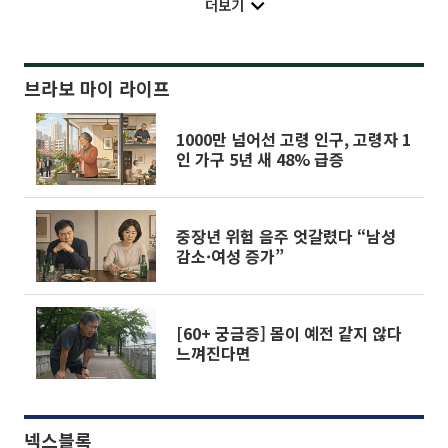
더보기
브라보 마이 라이프
1000만 넘어선 고령 인구, 고령자 1
인 가구 5년 새 48% 급증
중장년 위험 음주 엇갈렸다 “남성
감소·여성 증가”
[60+ 궁금증] 몸이 예전 같지 않다
느껴진다면
넥스블록