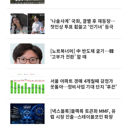
‘나솔사계’ 국화, 결별 후 재등장⋯
첫인상 투표 휩쓸고 ‘인기녀’ 등극
[노트북너머] 中 반도체 굴기⋯韓
‘고부가 전환’ 할 때
서울 아파트 경매 4개월째 감정가
웃돌아⋯정비사업 기대 단지 '후끈'
[넥스블록]블랙록 토큰화 MMF, 유
럽 시장 진출∙∙∙스테이블코인 확장