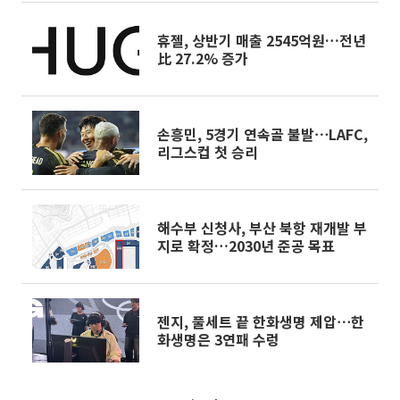
휴젤, 상반기 매출 2545억원…전년
比 27.2% 증가
손흥민, 5경기 연속골 불발⋯LAFC,
리그스컵 첫 승리
해수부 신청사, 부산 북항 재개발 부
지로 확정…2030년 준공 목표
젠지, 풀세트 끝 한화생명 제압⋯한
화생명은 3연패 수렁