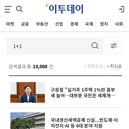
마켓
금융
부동산
산업
경제
국제
정치
사회
검색결과 총
10,000
건
정확도순
최신순
구윤철 "실거주 1주택 1%만 종부
세 늘어…대부분 국민은 세제개편으
로 혜택"
국내생산세액공제 신설...반도체·이
차전지·AI 등 6대 분야 지원