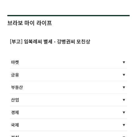
브라보 마이 라이프
[부고] 임복례씨 별세 - 강병권씨 모친상
마켓
금융
부동산
산업
경제
국제