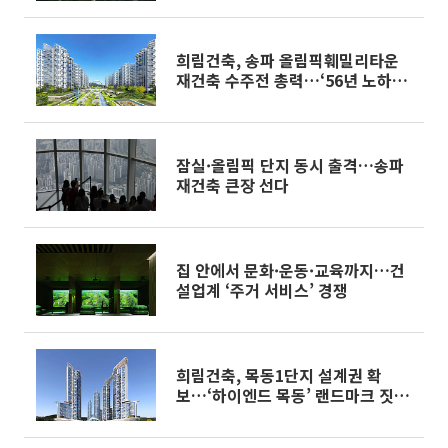
희림건축, 송파 올림픽훼밀리타운
재건축 수주전 총력…‘56년 노하우’
집약 랜드마크 조성
잠실·올림픽 단지 동시 출격…송파
재건축 큰장 선다
집 안에서 문화·운동·교육까지…건
설업계 ‘주거 서비스’ 경쟁
희림건축, 목동1단지 설계권 확
보…‘하이엔드 목동’ 랜드마크 짓는
다