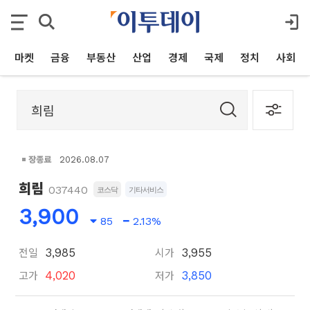
마켓
금융
부동산
산업
경제
국제
정치
사회
장종료
2026.08.07
희림
037440
코스닥
기타서비스
3,900
85
2.13%
전일
시가
3,985
3,955
고가
저가
4,020
3,850