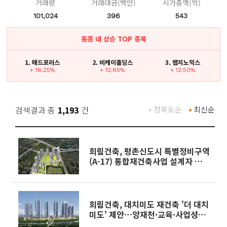
거래량
거래대금(백만)
시가총액(억)
101,024
396
543
동종 내 상승 TOP 종목
1. 애드포러스
2. 비케이홀딩스
3. 랩지노믹스
+ 16.25%
+ 12.85%
+ 12.50%
검색결과 총
1,193
건
정확도순
최신순
희림건축, 평촌신도시 특별정비구역
(A-17) 통합재건축사업 설계자 선
정
희림건축, 대치미도 재건축 '더 대치
미도' 제안…양재천·교육·사업성
담은 하이엔드 단지 선보여