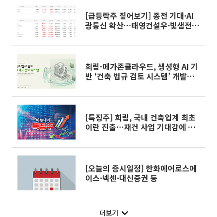
[급등락주 짚어보기] 종전 기대·AI
광통신 확산…태영건설우·빛샘전
자 등 '上'
희림-메가존클라우드, 생성형 AI 기
반 ‘건축 법규 검토 시스템’ 개발…
설계 업무 효율성 개선
[특징주] 희림, 국내 건축업계 최초
이란 진출…재건 사업 기대감에 상
승세
[오늘의 증시일정] 한화에어로스페
이스·넥센·대신증권 등
더보기