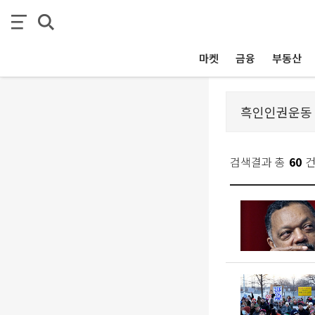
마켓
금융
부동산
검색결과 총
60