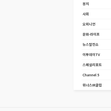
정치
사회
오피니언
문화·라이프
뉴스발전소
이투데이TV
스페셜리포트
Channel 5
위너스IR클럽