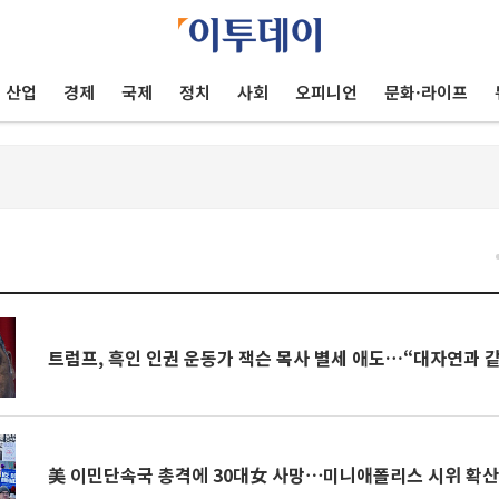
산업
경제
국제
정치
사회
오피니언
문화·라이프
건
트럼프, 흑인 인권 운동가 잭슨 목사 별세 애도…“대자연과 
美 이민단속국 총격에 30대女 사망⋯미니애폴리스 시위 확산