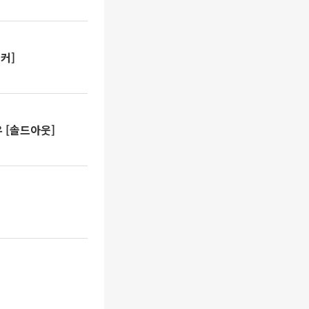
커]
 [솔드아웃]