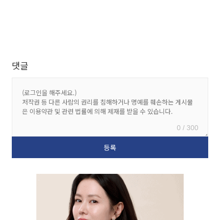
댓글
0 / 300