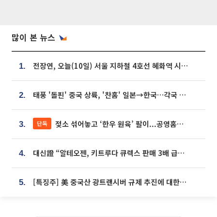
많이 본 뉴스
전장연, 오늘(10일) 서울 지하철 4호선 혜화역 시위…1호선 용산역 무정차
1.
태풍 '돌핀' 중국 상륙, '찬홈' 일본→한국…각국 기상청 예상 경로는?
2.
젖소 섞어놓고 ‘한우 원육’ 팔이...공영홈쇼핑 표기·검증 구멍
단독
3.
대신證 “알테오젠, 키트루다 큐렉스 판매 3배 급증…목표가 41만원 상향”
4.
[특징주] 美 중국산 광트랜시버 규제 추진에 대한광통신 등 광통신株 강세
5.