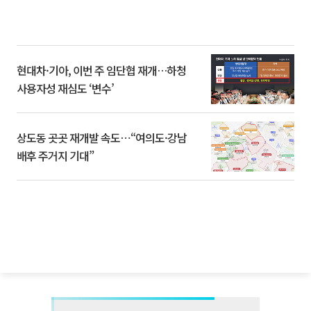
현대차·기아, 이번 주 임단협 재개…하청
사용자성 재심도 ‘변수’
상도동 곳곳 재개발 속도⋯“여의도·강남
배후 주거지 기대”