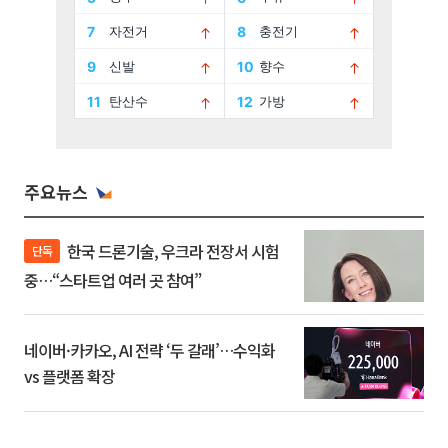
주요뉴스
한국 드론기술, 우크라 전장서 시험
단독
중…“스타트업 여러 곳 참여”
네이버·카카오, AI 전략 ‘두 갈래’…수익화
vs 플랫폼 확장