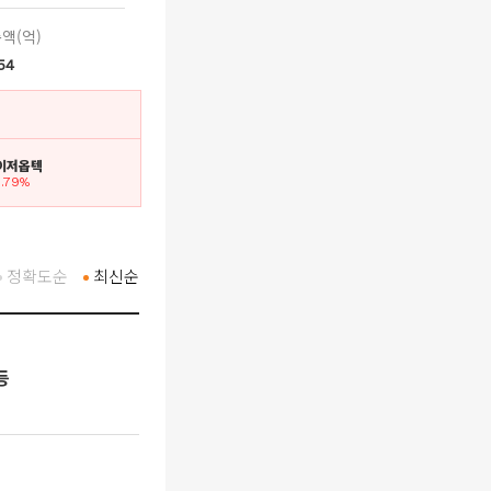
액(억)
54
레이저옵텍
8.79%
정확도순
최신순
등