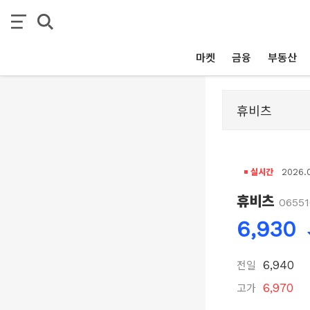
마켓
금융
부동산
실시간
2026.0
휴비츠
06551
6,930
전일
6,940
고가
6,970