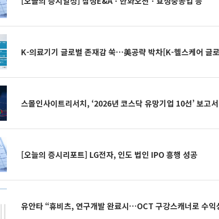
[오늘의 증시일정] 삼성E&Aㆍ한화오션ㆍ효성중공업 등
K-의료기기 글로벌 존재감 쑥…美공략 박차[K-헬스케어 글
스몰인사이트리서치, ‘2026년 코스닥 유망기업 10선’ 보고서
[오늘의 증시리포트] LG전자, 인도 법인 IPO 흥행 성공
유안타 “휴비츠, 연구개발 완료시…OCT 구강스캐너로 수익