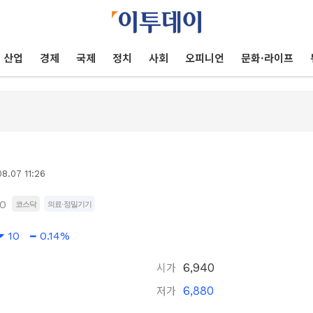
산업
경제
국제
정치
사회
오피니언
문화·라이프
8.07 11:26
0
코스닥
의료·정밀기기
10
0.14%
시가
6,940
저가
6,880