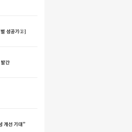
로벌 성공기②]
 발간
성 개선 기대”