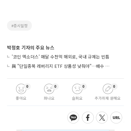
#증시일정
박정호 기자의 주요 뉴스
'코인 엑소더스' 매달 수천억 해외로, 국내 규제는 빈틈
與 "단일종목 레버리지 ETF 상품성 낮춰야"…배수 조정안도 거론
0
0
0
0
좋아요
화나요
슬퍼요
추가취재 원해요