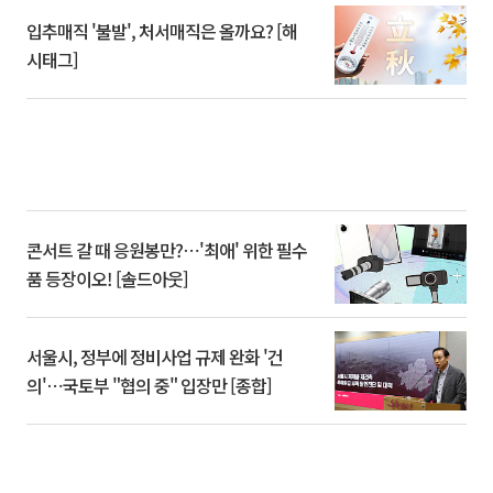
입추매직 '불발', 처서매직은 올까요? [해
시태그]
콘서트 갈 때 응원봉만?⋯'최애' 위한 필수
품 등장이오! [솔드아웃]
서울시, 정부에 정비사업 규제 완화 '건
의'⋯국토부 "협의 중" 입장만 [종합]