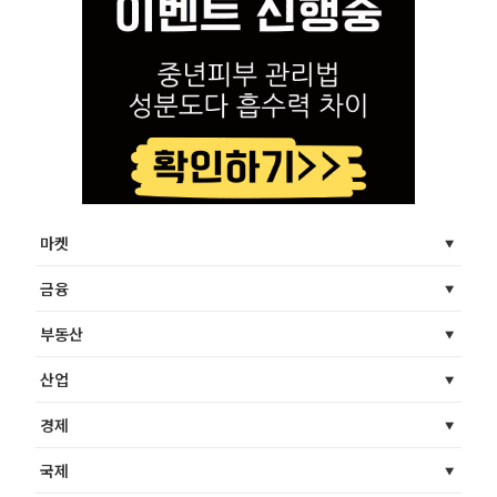
마켓
금융
부동산
산업
경제
국제