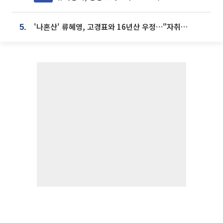
'나혼산' 류혜영, 고경표와 16년산 우정…"자취방서 부모님과 마주쳐"
5.