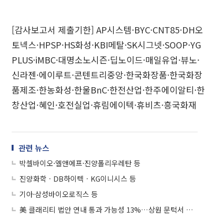
[감사보고서 제출기한] AP시스템·BYC·CNT85·DH오
토넥스·HPSP·HS화성·KBI메탈·SK시그넷·SOOP·YG
PLUS·iMBC·대명소노시즌·딥노이드·매일유업·뷰노·
신라젠·에이루트·콘텐트리중앙·한국화장품·한국화장
품제조·한농화성·한울BnC·한전산업·한주에이알티·한
창산업·혜인·호전실업·휴림에이텍·휴비츠·흥국화재
관련 뉴스
박셀바이오·엘앤에프·진양폴리우레탄 등
진양화학ㆍDB하이텍ㆍKG이니시스 등
기아·삼성바이오로직스 등
美 클래리티 법안 연내 통과 가능성 13%…상원 문턱서 제동