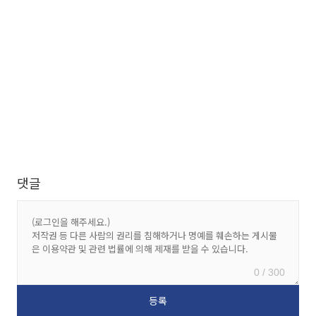
댓글
0 / 300