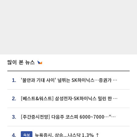
많이 본 뉴스
'불안과 기대 사이' 널뛰는 SK하이닉스…증권가 "HBM4·LTA 기반 펀터멘털 견고"
1.
[베스트&워스트] 삼성전자·SK하이닉스 밀린 한 주…상상인증권은 85% 급등
2.
[주간증시전망] 다음주 코스피 6000~7000⋯“外人 수급은 정책이 변수”
3.
뉴욕증시, 상승...나스닥 1.3% ↑
속보
4.