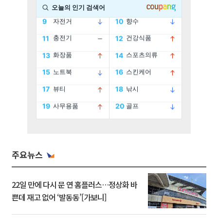
주요뉴스
22일 만에 다시 문 연 홈플러스…정상화 바
쁜데 재고 없어 ‘발동동’[가보니]