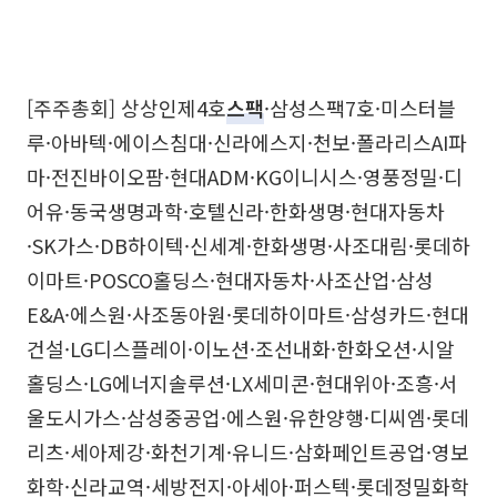
[주주총회] 상상인제4호
스팩
·삼성스팩7호·미스터블
루·아바텍·에이스침대·신라에스지·천보·폴라리스AI파
마·전진바이오팜·현대ADM·KG이니시스·영풍정밀·디
어유·동국생명과학·호텔신라·한화생명·현대자동차
·SK가스·DB하이텍·신세계·한화생명·사조대림·롯데하
이마트·POSCO홀딩스·현대자동차·사조산업·삼성
E&A·에스원·사조동아원·롯데하이마트·삼성카드·현대
건설·LG디스플레이·이노션·조선내화·한화오션·시알
홀딩스·LG에너지솔루션·LX세미콘·현대위아·조흥·서
울도시가스·삼성중공업·에스원·유한양행·디씨엠·롯데
리츠·세아제강·화천기계·유니드·삼화페인트공업·영보
화학·신라교역·세방전지·아세아·퍼스텍·롯데정밀화학