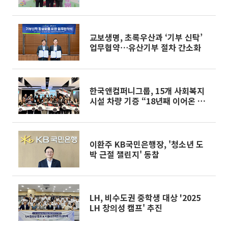
교보생명, 초록우산과 ‘기부 신탁’
업무협약⋯유산기부 절차 간소화
한국앤컴퍼니그룹, 15개 사회복지
시설 차량 기증 “18년째 이어온 따
뜻한 동행”
이환주 KB국민은행장, '청소년 도
박 근절 챌린지' 동참
LH, 비수도권 중학생 대상 '2025
LH 창의성 캠프' 추진