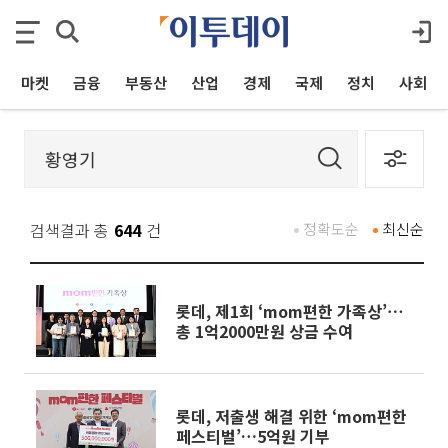
마켓
금융
부동산
산업
경제
국제
정치
사회
검색결과 총
644
건
정확도순
최신순
롯데, 제1회 ‘mom편한 가족상’⋯
총 1억2000만원 상금 수여
롯데, 저출생 해결 위한 ‘mom편한
페스티벌’…5억원 기부