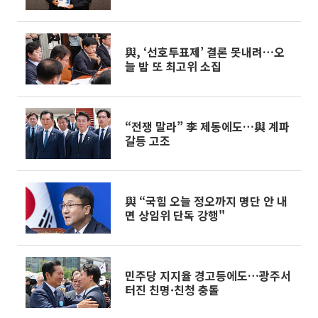
선산업 '3대 현안' 드라이브
與, ‘선호투표제’ 결론 못내려…오
늘 밤 또 최고위 소집
“전쟁 말라” 李 제동에도…與 계파
갈등 고조
與 “국힘 오늘 정오까지 명단 안 내
면 상임위 단독 강행"
민주당 지지율 경고등에도…광주서
터진 친명·친청 충돌