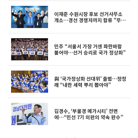
이재준 수원시장 후보 선거사무소
개소…경선 경쟁자까지 합류 "무적
의 원팀"
민주 “서울서 가장 거센 파란바람
불어야…선거 승리로 국가 정상화”
與 ‘국가정상화 선대위’ 출범…정청
래 “내란 세력 뿌리 뽑아야”
김경수, ‘부울경 메가시티’ 전면
에…“민선 7기 미완의 약속 완수”