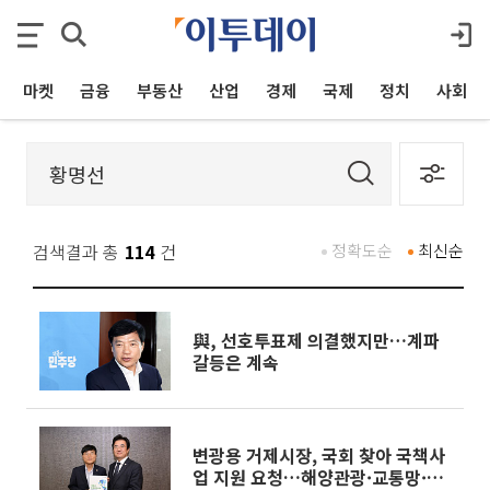
마켓
금융
부동산
산업
경제
국제
정치
사회
검색결과 총
114
건
정확도순
최신순
與, 선호투표제 의결했지만…계파
갈등은 계속
변광용 거제시장, 국회 찾아 국책사
업 지원 요청…해양관광·교통망·조