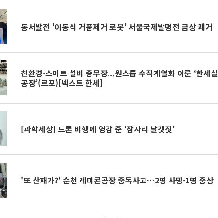
동서발전 '이동식 거품제거 로봇' 서울국제발명전 금상 쾌거
친환경·스마트 설비 중무장...원스톱 수직계열화 이룬 ‘한세실
공장’(르포)[넥스트 한세]
[과학세상] 드론 비행에 영감 준 ‘잠자리 날갯짓’
'또 산재가?' 순천 레미콘공장 중독사고…2명 사망·1명 중상