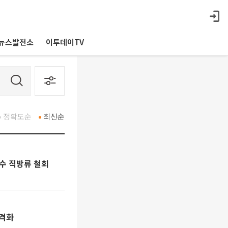
뉴스발전소
이투데이TV
정확도순
최신순
수 직방류 철회
본격화