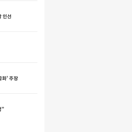
장 인선
화' 주장
청”