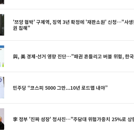
'쯔양 협박' 구제역, 징역 3년 확정에 '재판소원' 신청⋯"사생
권 침해"
與, 美 경제·선거 영향 진단…"패권 흔들리고 버블 위험, 한
민주당 “코스피 5000 그만...10년 로드맵 내야”
李 정부 '진짜 성장' 청사진…"주담대 위험가중치 25%로 상