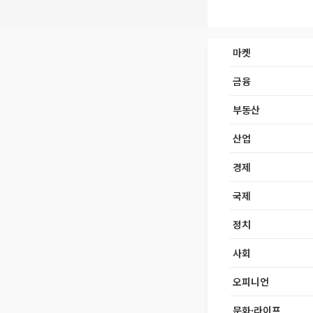
마켓
금융
부동산
산업
경제
국제
정치
사회
오피니언
문화·라이프