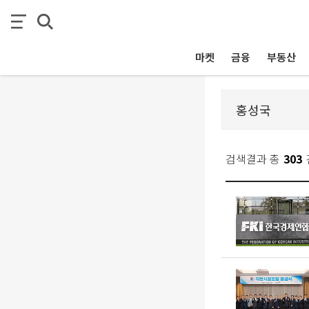
마켓
금융
부동산
검색결과 총
303